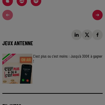
JEUX ANTENNE
C'est plus ou c'est moins : Jusqu'à 300€ à gagner
!
Jouez malin et visez le gros gain ! Chaque
jour à 8h50 avec Kris dans le Big Morning