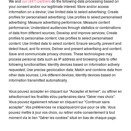
We and
our (447) partners
do the following data processing based on
your consent and/or our legitimate interest: Store and/or access
information on a device; Use limited data to select advertising; Create
profiles for personalised advertising; Use profiles to select personalised
advertising; Measure advertising performance; Measure content
performance; Understand audiences through statistics or combinations
of data from different sources; Develop and improve services; Create
profiles to personalise content; Use profiles to select personalised
content; Use limited data to select content; Ensure security, prevent and
detect fraud, and fix errors; Deliver and present advertising and content;
Save and communicate privacy choices. These technologies may
process personal data such as IP address and browsing data to offer
following functionalities: Identify devices based on information actively
requested; Use precise geolocation data; Match and combine data from
Du 14 au 30 août : 1er Open du Tennis Club de Tiercé
other data sources; Link different devices; Identify devices based on
information transmitted automatically.
Vous pouvez accepter en cliquant sur "Accepter et fermer", ou affiner en
sélectionnant les finalités et/ou partenaires dans "Gérer mes choix".
Vous pouvez également refuser en cliquant sur "Continuer sans
accepter". Vos préférences ne s'appliqueront que pour ce site. Vous
pouvez mettre à jour vos choix, ou retirer votre consentement à tout
moment via le lien "Gérer les cookies" situé en bas de chaque page.