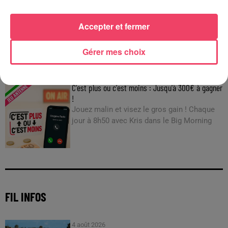
17 juillet 2026
HAUT-ANJOU. MOINS DE VISITEURS, MOINS D'ARGENT... VICTIME
DE LA...
Accepter et fermer
Gérer mes choix
JEUX
C'est plus ou c'est moins : Jusqu'à 300€ à gagner
!
Jouez malin et visez le gros gain ! Chaque
jour à 8h50 avec Kris dans le Big Morning
FIL INFOS
4 août 2026