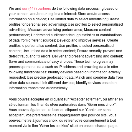
We and
our (447) partners
do the following data processing based on
your consent and/or our legitimate interest: Store and/or access
24 juillet 2026
information on a device; Use limited data to select advertising; Create
PODCAST AMCO : JEAN-CLAUDE LAMBERT : « À MOLIÈRES, LES
profiles for personalised advertising; Use profiles to select personalised
COURSES SONT...
advertising; Measure advertising performance; Measure content
performance; Understand audiences through statistics or combinations
of data from different sources; Develop and improve services; Create
profiles to personalise content; Use profiles to select personalised
content; Use limited data to select content; Ensure security, prevent and
detect fraud, and fix errors; Deliver and present advertising and content;
Save and communicate privacy choices. These technologies may
process personal data such as IP address and browsing data to offer
following functionalities: Identify devices based on information actively
requested; Use precise geolocation data; Match and combine data from
other data sources; Link different devices; Identify devices based on
information transmitted automatically.
Vous pouvez accepter en cliquant sur "Accepter et fermer", ou affiner en
sélectionnant les finalités et/ou partenaires dans "Gérer mes choix".
Vous pouvez également refuser en cliquant sur "Continuer sans
accepter". Vos préférences ne s'appliqueront que pour ce site. Vous
pouvez mettre à jour vos choix, ou retirer votre consentement à tout
moment via le lien "Gérer les cookies" situé en bas de chaque page.