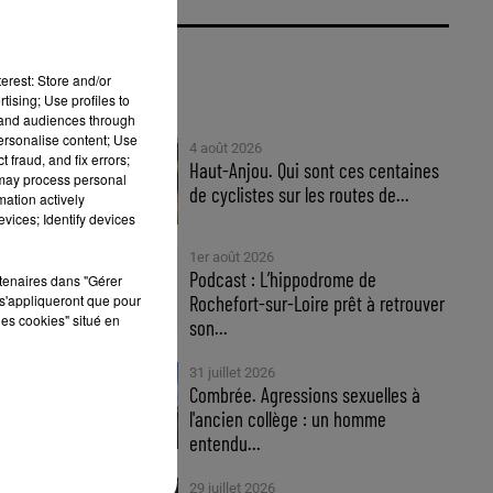
FIL INFOS
erest: Store and/or
tising; Use profiles to
tand audiences through
personalise content; Use
4 août 2026
 fraud, and fix errors;
Haut-Anjou. Qui sont ces centaines
 may process personal
de cyclistes sur les routes de...
mation actively
vices; Identify devices
1er août 2026
Podcast : L’hippodrome de
rtenaires dans "Gérer
s'appliqueront que pour
Rochefort-sur-Loire prêt à retrouver
les cookies" situé en
son...
31 juillet 2026
Combrée. Agressions sexuelles à
l'ancien collège : un homme
entendu...
29 juillet 2026