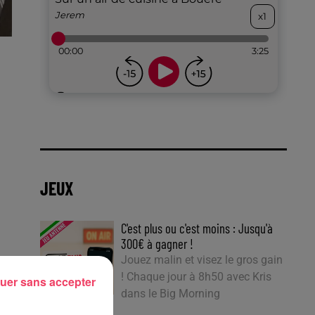
JEUX
C'est plus ou c'est moins : Jusqu'à
300€ à gagner !
Jouez malin et visez le gros gain
! Chaque jour à 8h50 avec Kris
uer sans accepter
dans le Big Morning