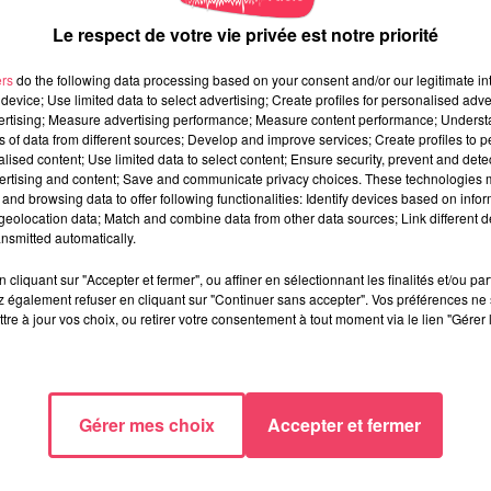
Le respect de votre vie privée est notre priorité
ers
do the following data processing based on your consent and/or our legitimate int
device; Use limited data to select advertising; Create profiles for personalised adver
vertising; Measure advertising performance; Measure content performance; Unders
ns of data from different sources; Develop and improve services; Create profiles to 
alised content; Use limited data to select content; Ensure security, prevent and detect
ertising and content; Save and communicate privacy choices. These technologies
and browsing data to offer following functionalities: Identify devices based on infor
eolocation data; Match and combine data from other data sources; Link different de
nsmitted automatically.
cliquant sur "Accepter et fermer", ou affiner en sélectionnant les finalités et/ou pa
 également refuser en cliquant sur "Continuer sans accepter". Vos préférences ne 
tre à jour vos choix, ou retirer votre consentement à tout moment via le lien "Gérer 
Gérer mes choix
Accepter et fermer