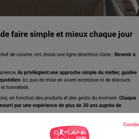
e de faire simple et mieux chaque jour
hef de cuisine, ont choisi une ligne directrice claire :
Revenir à
manence,
ils privilégient une approche simple du métier, guidée
 quotidien
. Ici, pas de mise en avant excessive ni de discours
 et honnêteté.
ations, en fonction des produits et des goûts du moment.
Chaque
é, nourri par une expérience de plus de 30 ans auprès de
Contin