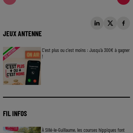
JEUX ANTENNE
C'est plus ou c'est moins : Jusqu'à 300€ à gagner
!
Jouez malin et visez le gros gain ! Chaque
jour à 8h50 avec Kris dans le Big Morning
FIL INFOS
À Sillé-le-Guillaume, les courses hippiques font