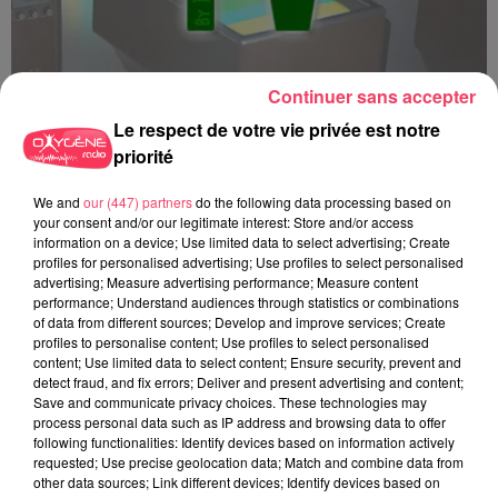
Continuer sans accepter
Le respect de votre vie privée est notre
priorité
Top 3 TV - 15 12 2025
We and
our (447) partners
do the following data processing based on
your consent and/or our legitimate interest: Store and/or access
information on a device; Use limited data to select advertising; Create
profiles for personalised advertising; Use profiles to select personalised
advertising; Measure advertising performance; Measure content
performance; Understand audiences through statistics or combinations
of data from different sources; Develop and improve services; Create
profiles to personalise content; Use profiles to select personalised
content; Use limited data to select content; Ensure security, prevent and
detect fraud, and fix errors; Deliver and present advertising and content;
Save and communicate privacy choices. These technologies may
process personal data such as IP address and browsing data to offer
following functionalities: Identify devices based on information actively
requested; Use precise geolocation data; Match and combine data from
other data sources; Link different devices; Identify devices based on