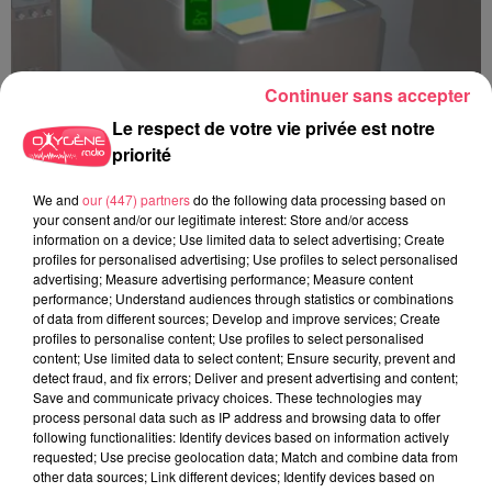
Continuer sans accepter
Le respect de votre vie privée est notre
priorité
Top 3 TV - 15 12 2025
We and
our (447) partners
do the following data processing based on
your consent and/or our legitimate interest: Store and/or access
information on a device; Use limited data to select advertising; Create
profiles for personalised advertising; Use profiles to select personalised
advertising; Measure advertising performance; Measure content
performance; Understand audiences through statistics or combinations
of data from different sources; Develop and improve services; Create
profiles to personalise content; Use profiles to select personalised
content; Use limited data to select content; Ensure security, prevent and
detect fraud, and fix errors; Deliver and present advertising and content;
Save and communicate privacy choices. These technologies may
process personal data such as IP address and browsing data to offer
following functionalities: Identify devices based on information actively
requested; Use precise geolocation data; Match and combine data from
other data sources; Link different devices; Identify devices based on