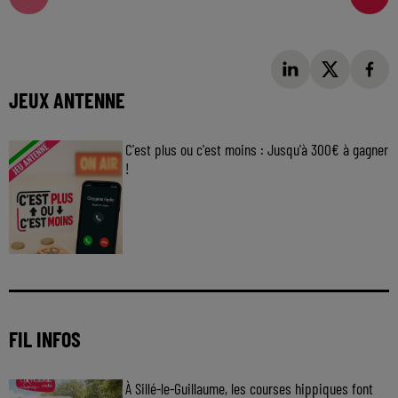
JEUX ANTENNE
C'est plus ou c'est moins : Jusqu'à 300€ à gagner
!
Jouez malin et visez le gros gain ! Chaque
jour à 8h50 avec Kris dans le Big Morning
FIL INFOS
À Sillé-le-Guillaume, les courses hippiques font