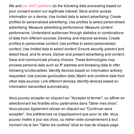
We and
our (447) partners
do the following data processing based on
your consent and/or our legitimate interest: Store and/or access
information on a device; Use limited data to select advertising; Create
profiles for personalised advertising; Use profiles to select personalised
advertising; Measure advertising performance; Measure content
performance; Understand audiences through statistics or combinations
of data from different sources; Develop and improve services; Create
profiles to personalise content; Use profiles to select personalised
content; Use limited data to select content; Ensure security, prevent and
detect fraud, and fix errors; Deliver and present advertising and content;
Save and communicate privacy choices. These technologies may
process personal data such as IP address and browsing data to offer
following functionalities: Identify devices based on information actively
requested; Use precise geolocation data; Match and combine data from
other data sources; Link different devices; Identify devices based on
Du 14 au 30 août : 1er Open du Tennis Club de Tiercé
information transmitted automatically.
Vous pouvez accepter en cliquant sur "Accepter et fermer", ou affiner en
sélectionnant les finalités et/ou partenaires dans "Gérer mes choix".
Vous pouvez également refuser en cliquant sur "Continuer sans
accepter". Vos préférences ne s'appliqueront que pour ce site. Vous
pouvez mettre à jour vos choix, ou retirer votre consentement à tout
moment via le lien "Gérer les cookies" situé en bas de chaque page.