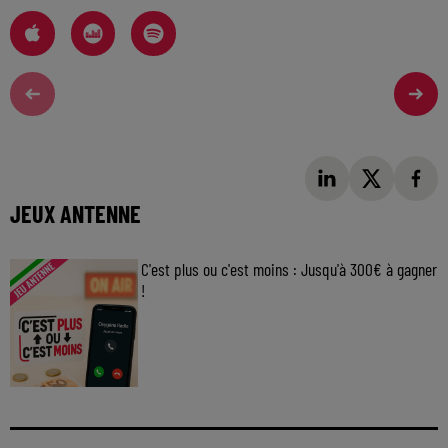
JEUX ANTENNE
C'est plus ou c'est moins : Jusqu'à 300€ à gagner
!
Jouez malin et visez le gros gain ! Chaque
jour à 8h50 avec Kris dans le Big Morning