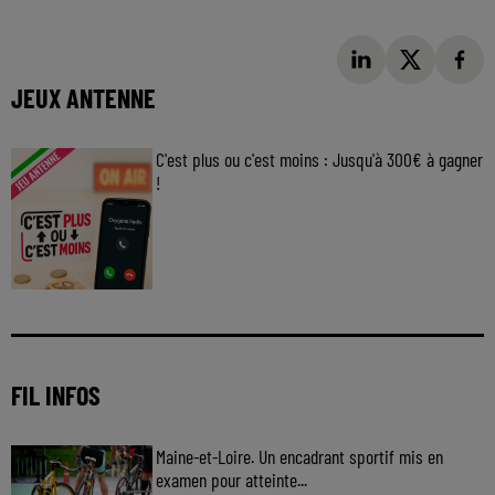
JEUX ANTENNE
C'est plus ou c'est moins : Jusqu'à 300€ à gagner
!
Jouez malin et visez le gros gain ! Chaque
jour à 8h50 avec Kris dans le Big Morning
FIL INFOS
Maine-et-Loire. Un encadrant sportif mis en
examen pour atteinte...