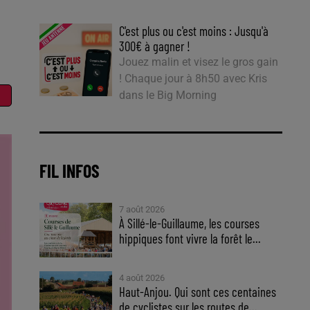
C'est plus ou c'est moins : Jusqu'à
300€ à gagner !
Jouez malin et visez le gros gain
! Chaque jour à 8h50 avec Kris
dans le Big Morning
FIL INFOS
7 août 2026
À Sillé-le-Guillaume, les courses
hippiques font vivre la forêt le...
4 août 2026
Haut-Anjou. Qui sont ces centaines
de cyclistes sur les routes de...