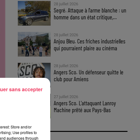
28 juillet 2026
Segré. Attaque à l'arme blanche : un
homme dans un état critique,...
28 juillet 2026
Anjou Bleu. Ces friches industrielles
qui pourraient plaire au cinéma
28 juillet 2026
Angers Sco. Un défenseur quitte le
club pour Amiens
uer sans accepter
27 juillet 2026
Angers Sco. L'attaquant Lanroy
Machine prêté aux Pays-Bas
erest: Store and/or
tising; Use profiles to
tand audiences through