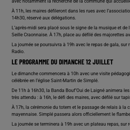
avec notamment la recherche de la commune qui accueiller
À 11h, les maires défileront dans les rues avec l’associati
14h30, réservé aux délégations.
L’après-midi sera placé sous le signe de la musique et de l
Seille Craonnaise. À 17h, place au défilé des majorettes 
La journée se poursuivra à 19h avec le repas de gala, sur 
Radio.
LE PROGRAMME DU DIMANCHE 12 JUILLET
Le dimanche commencera à 10h avec une visite pédagogiq
célébrée en l’église Saint-Martin de Simplé.
De 11h à 16h30, la Banda Bouf’Oui de Laigné animera le
très attendu : à 16h, le défi des maires, avec défilé sur tap
À 17h, la cérémonie du totem et le passage de relais à la
mayennaise. Simplé passera alors officiellement le flamb
La journée se terminera à 19h avec un plateau repas, sur 