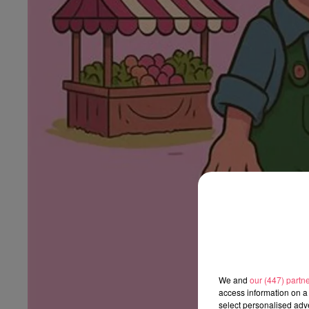
We and
our (447) partn
access information on a 
select personalised ad