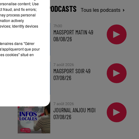
personalise content; Use
DERNIERS PODCASTS
 fraud, and fix errors;
Tous les podcasts
 may process personal
mation actively
vices; Identify devices
7h30
MAGSPORT MATIN 49
08/08/26
rtenaires dans "Gérer
s'appliqueront que pour
de
les cookies" situé en
7 août 2026
MAGSPORT SOIR 49
07/08/26
7 août 2026
JOURNAL ANJOU MIDI
07/08/26