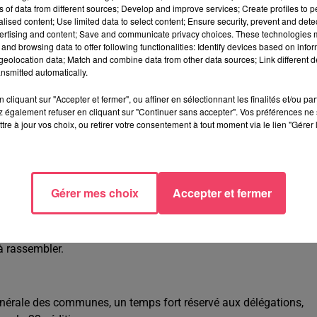
ns of data from different sources; Develop and improve services; Create profiles to 
alised content; Use limited data to select content; Ensure security, prevent and detect
ertising and content; Save and communicate privacy choices. These technologies
and browsing data to offer following functionalities: Identify devices based on infor
eolocation data; Match and combine data from other data sources; Link different de
nsmitted automatically.
esques
cliquant sur "Accepter et fermer", ou affiner en sélectionnant les finalités et/ou pa
 également refuser en cliquant sur "Continuer sans accepter". Vos préférences ne 
llé ou encore Vatan, les communes aux noms les plus originaux 
tre à jour vos choix, ou retirer votre consentement à tout moment via le lien "Gérer 
nche 12 juillet 2026, Simplé accueillera la 22e édition du
lesques et chantants.
 la capitale nationale des noms qui font sourire. L’événement
 une même envie : faire connaître leur commune, partager leurs
Gérer mes choix
Accepter et fermer
dable outil de valorisation des territoires ruraux.
rte un message fort : les petites communes ont des histoires à
 à rassembler.
nérale des communes, un temps fort réservé aux délégations,