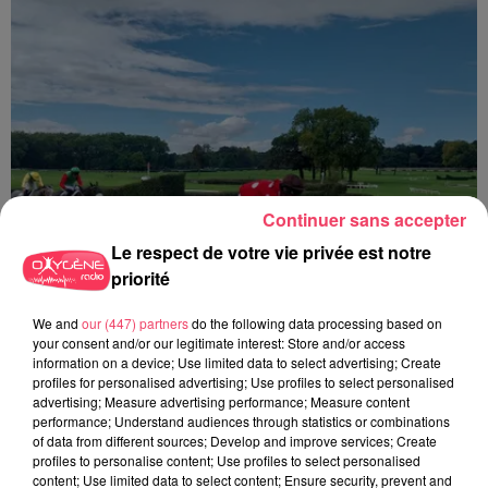
Continuer sans accepter
Le respect de votre vie privée est notre
priorité
We and
our (447) partners
do the following data processing based on
your consent and/or our legitimate interest: Store and/or access
information on a device; Use limited data to select advertising; Create
profiles for personalised advertising; Use profiles to select personalised
PODCAST – René Périgois, Président de la Société des Courses de
advertising; Measure advertising performance; Measure content
Segré
performance; Understand audiences through statistics or combinations
of data from different sources; Develop and improve services; Create
profiles to personalise content; Use profiles to select personalised
content; Use limited data to select content; Ensure security, prevent and