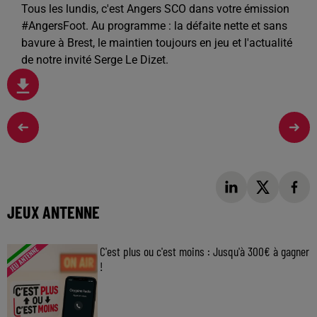
Tous les lundis, c'est Angers SCO dans votre émission
#AngersFoot. Au programme : la défaite nette et sans
bavure à Brest, le maintien toujours en jeu et l'actualité
de notre invité Serge Le Dizet.
JEUX ANTENNE
C'est plus ou c'est moins : Jusqu'à 300€ à gagner
!
Jouez malin et visez le gros gain ! Chaque
jour à 8h50 avec Kris dans le Big Morning