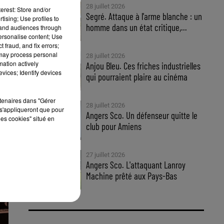
28 juillet 2026
erest: Store and/or
Segré. Attaque à l'arme blanche : un
tising; Use profiles to
homme dans un état critique,...
s
,
tand audiences through
personalise content; Use
 fraud, and fix errors;
 may process personal
28 juillet 2026
mation actively
Anjou Bleu. Ces friches industrielles
vices; Identify devices
qui pourraient plaire au cinéma
rtenaires dans "Gérer
28 juillet 2026
s'appliqueront que pour
Angers Sco. Un défenseur quitte le
les cookies" situé en
club pour Amiens
27 juillet 2026
Angers Sco. L'attaquant Lanroy
Machine prêté aux Pays-Bas