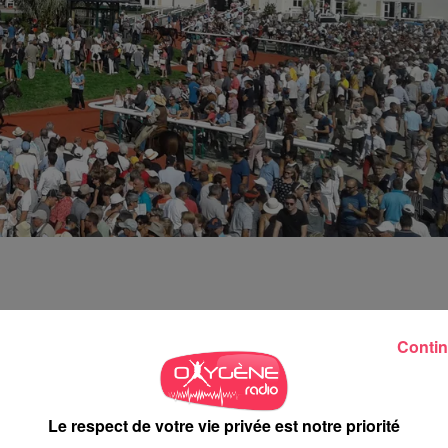
 samedi 20 juin se déroulera
en semi-nocturne
. Les opérations
Contin
s le signe des courses hippiques.
he 21 juin devient matinal. Les premières opérations sont
Le respect de votre vie privée est notre priorité
uin débutera elle aussi à 9 heures
afin d’éviter les température