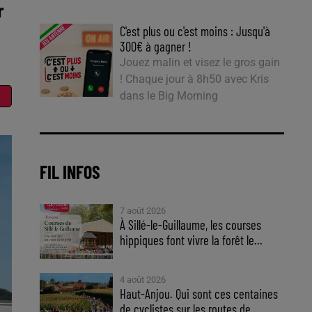
r
C'est plus ou c'est moins : Jusqu'à
300€ à gagner !
Jouez malin et visez le gros gain
! Chaque jour à 8h50 avec Kris
dans le Big Morning
FIL INFOS
7 août 2026
À Sillé-le-Guillaume, les courses
hippiques font vivre la forêt le...
4 août 2026
Haut-Anjou. Qui sont ces centaines
de cyclistes sur les routes de...