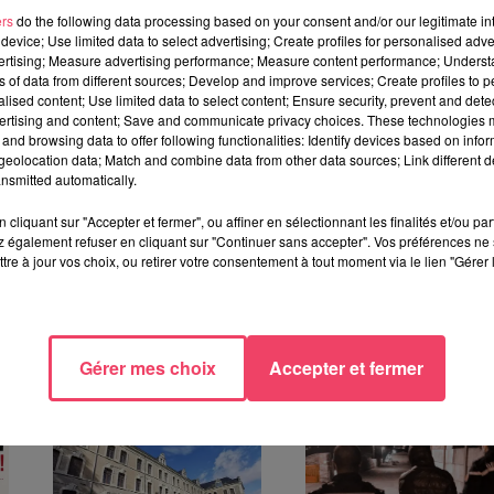
ers
do the following data processing based on your consent and/or our legitimate int
device; Use limited data to select advertising; Create profiles for personalised adver
i 22 juin au lundi 6 juillet. Les opérations débuteront à
17 heure
vertising; Measure advertising performance; Measure content performance; Unders
ns of data from different sources; Develop and improve services; Create profiles to 
e entre collègues ou entre amis.
alised content; Use limited data to select content; Ensure security, prevent and detect
ertising and content; Save and communicate privacy choices. These technologies
es précautions : chapeau, lunettes de soleil, crème solaire et
and browsing data to offer following functionalities: Identify devices based on infor
ent du spectacle.
eolocation data; Match and combine data from other data sources; Link different de
nsmitted automatically.
urront ainsi vivre un week-end riche en émotions sur les
 une ambiance estivale.
cliquant sur "Accepter et fermer", ou affiner en sélectionnant les finalités et/ou pa
 également refuser en cliquant sur "Continuer sans accepter". Vos préférences ne 
tre à jour vos choix, ou retirer votre consentement à tout moment via le lien "Gérer 
TÉRESSER
Gérer mes choix
Accepter et fermer