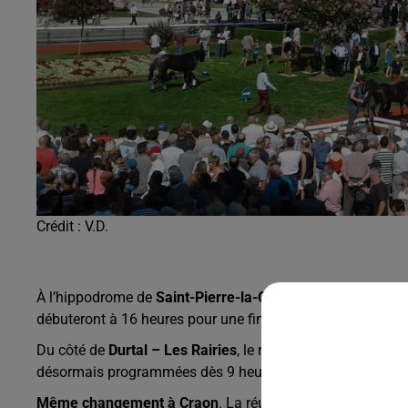
Crédit :
V.D.
À l’hippodrome de
Saint-Pierre-la-Cour
, la réunion de ce
débuteront à 16 heures pour une fin de journée placée sou
Du côté de
Durtal – Les Rairies
, le rendez-vous du dimanc
désormais programmées dès 9 heures.
Même changement à Craon
. La réunion du
dimanche 21 j