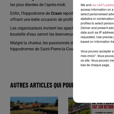
les plus élevées de l’après-midi.
We and
our (447) partn
access information on a 
Enfin, l’hippodrome de
Craon
reporte sa réunion de ce lund
select personalised ad
statistics or combinatio
offrant une belle occasion de profiter des courses en soiré
profiles to select person
Deliver and present adv
Les organisateurs invitent les spectateurs à prendre quelqu
data such as IP address 
bouteille d’eau seront les bienvenus pour profiter pleinem
requested; Use precise g
based on information tra
Malgré la chaleur, les passionnés de courses hippiques po
hippodromes de Saint-Pierre-la-Cour, Durtal et Craon dans
Vous pouvez accepter en 
mes choix". Vous pouvez
ce site. Vous pouvez met
bas de chaque page.
AUTRES ARTICLES QUI POURRAIENT VOUS IN