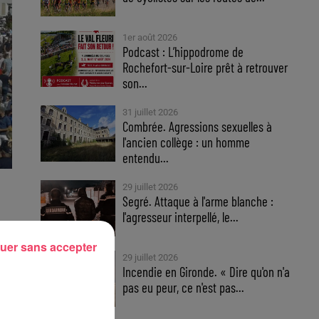
1er août 2026
Podcast : L’hippodrome de
Rochefort-sur-Loire prêt à retrouver
son...
31 juillet 2026
Combrée. Agressions sexuelles à
l'ancien collège : un homme
entendu...
29 juillet 2026
Segré. Attaque à l'arme blanche :
l'agresseur interpellé, le...
uer sans accepter
29 juillet 2026
Incendie en Gironde. « Dire qu'on n'a
pas eu peur, ce n'est pas...
s