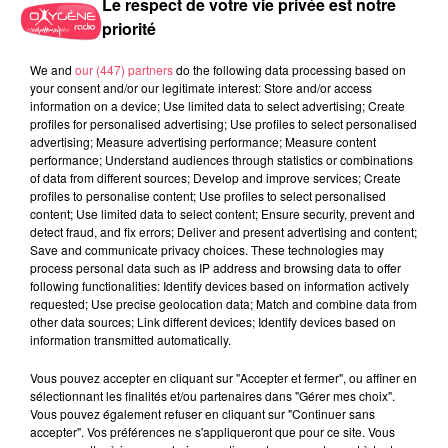
Le respect de votre vie privée est notre
priorité
We and
our (447) partners
do the following data processing based on
your consent and/or our legitimate interest: Store and/or access
information on a device; Use limited data to select advertising; Create
profiles for personalised advertising; Use profiles to select personalised
advertising; Measure advertising performance; Measure content
performance; Understand audiences through statistics or combinations
of data from different sources; Develop and improve services; Create
31 juillet 2026
profiles to personalise content; Use profiles to select personalised
COMBRÉE. AGRESSIONS SEXUELLES À L'ANCIEN COLLÈGE : UN
content; Use limited data to select content; Ensure security, prevent and
HOMME ENTENDU...
detect fraud, and fix errors; Deliver and present advertising and content;
Save and communicate privacy choices. These technologies may
process personal data such as IP address and browsing data to offer
following functionalities: Identify devices based on information actively
requested; Use precise geolocation data; Match and combine data from
other data sources; Link different devices; Identify devices based on
information transmitted automatically.
Vous pouvez accepter en cliquant sur "Accepter et fermer", ou affiner en
sélectionnant les finalités et/ou partenaires dans "Gérer mes choix".
Vous pouvez également refuser en cliquant sur "Continuer sans
accepter". Vos préférences ne s'appliqueront que pour ce site. Vous