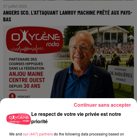
27 juillet 2026
ANGERS SCO. L'ATTAQUANT LANROY MACHINE PRÊTÉ AUX PAYS-
BAS
Continuer sans accepter
Le respect de votre vie privée est notre
priorité
24 juillet 2026
We and
our (447) partners
do the following data processing based on
PODCAST AMCO : JEAN-CLAUDE LAMBERT : « À MOLIÈRES, LES