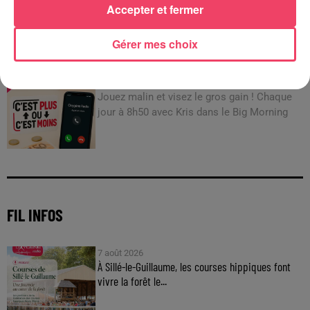
Accepter et fermer
JEUX
Gérer mes choix
C'est plus ou c'est moins : Jusqu'à 300€ à gagner
!
Jouez malin et visez le gros gain ! Chaque
jour à 8h50 avec Kris dans le Big Morning
FIL INFOS
7 août 2026
À Sillé-le-Guillaume, les courses hippiques font
vivre la forêt le...