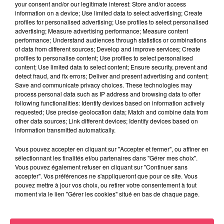
your consent and/or our legitimate interest: Store and/or access
COURSES SONT...
information on a device; Use limited data to select advertising; Create
profiles for personalised advertising; Use profiles to select personalised
advertising; Measure advertising performance; Measure content
performance; Understand audiences through statistics or combinations
of data from different sources; Develop and improve services; Create
profiles to personalise content; Use profiles to select personalised
content; Use limited data to select content; Ensure security, prevent and
detect fraud, and fix errors; Deliver and present advertising and content;
Save and communicate privacy choices. These technologies may
process personal data such as IP address and browsing data to offer
following functionalities: Identify devices based on information actively
requested; Use precise geolocation data; Match and combine data from
other data sources; Link different devices; Identify devices based on
information transmitted automatically.
Vous pouvez accepter en cliquant sur "Accepter et fermer", ou affiner en
sélectionnant les finalités et/ou partenaires dans "Gérer mes choix".
Vous pouvez également refuser en cliquant sur "Continuer sans
accepter". Vos préférences ne s'appliqueront que pour ce site. Vous
pouvez mettre à jour vos choix, ou retirer votre consentement à tout
17 juillet 2026
moment via le lien "Gérer les cookies" situé en bas de chaque page.
HAUT-ANJOU. MOINS DE VISITEURS, MOINS D'ARGENT... VICTIME
DE LA...