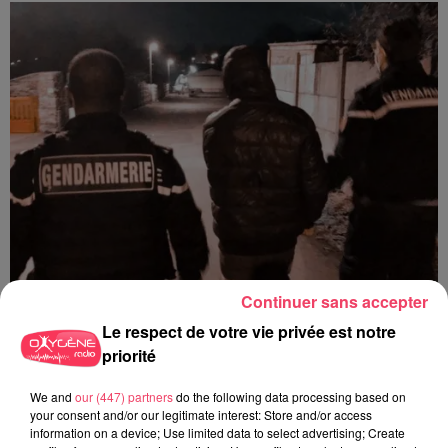
Continuer sans accepter
Le respect de votre vie privée est notre
29 juillet 2026
priorité
SEGRÉ. ATTAQUE À L'ARME BLANCHE : L'AGRESSEUR INTERPELLÉ,
LE...
We and
our (447) partners
do the following data processing based on
your consent and/or our legitimate interest: Store and/or access
information on a device; Use limited data to select advertising; Create