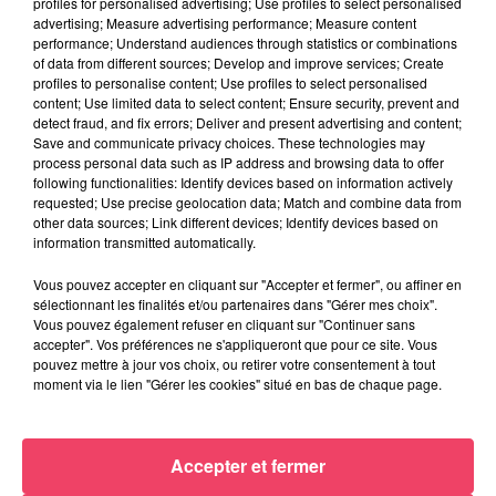
profiles for personalised advertising; Use profiles to select personalised
advertising; Measure advertising performance; Measure content
performance; Understand audiences through statistics or combinations
of data from different sources; Develop and improve services; Create
profiles to personalise content; Use profiles to select personalised
content; Use limited data to select content; Ensure security, prevent and
detect fraud, and fix errors; Deliver and present advertising and content;
Save and communicate privacy choices. These technologies may
process personal data such as IP address and browsing data to offer
following functionalities: Identify devices based on information actively
requested; Use precise geolocation data; Match and combine data from
other data sources; Link different devices; Identify devices based on
information transmitted automatically.
Vous pouvez accepter en cliquant sur "Accepter et fermer", ou affiner en
sélectionnant les finalités et/ou partenaires dans "Gérer mes choix".
Vous pouvez également refuser en cliquant sur "Continuer sans
29 juillet 2026
accepter". Vos préférences ne s'appliqueront que pour ce site. Vous
INCENDIE EN GIRONDE. « DIRE QU'ON N'A PAS EU PEUR, CE N'EST
pouvez mettre à jour vos choix, ou retirer votre consentement à tout
PAS...
moment via le lien "Gérer les cookies" situé en bas de chaque page.
JEUX
Accepter et fermer