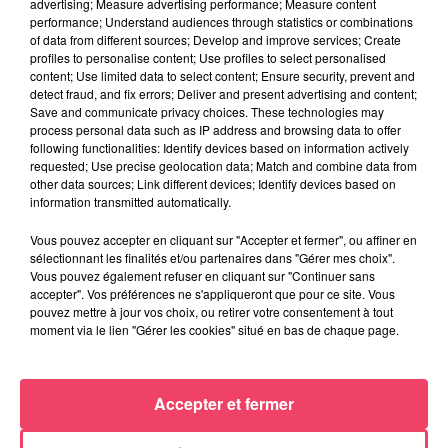
INTÉRESSER
advertising; Measure advertising performance; Measure content
performance; Understand audiences through statistics or combinations
of data from different sources; Develop and improve services; Create
profiles to personalise content; Use profiles to select personalised
content; Use limited data to select content; Ensure security, prevent and
detect fraud, and fix errors; Deliver and present advertising and content;
Save and communicate privacy choices. These technologies may
process personal data such as IP address and browsing data to offer
following functionalities: Identify devices based on information actively
requested; Use precise geolocation data; Match and combine data from
other data sources; Link different devices; Identify devices based on
information transmitted automatically.
Vous pouvez accepter en cliquant sur "Accepter et fermer", ou affiner en
sélectionnant les finalités et/ou partenaires dans "Gérer mes choix".
Vous pouvez également refuser en cliquant sur "Continuer sans
accepter". Vos préférences ne s'appliqueront que pour ce site. Vous
pouvez mettre à jour vos choix, ou retirer votre consentement à tout
moment via le lien "Gérer les cookies" situé en bas de chaque page.
17 juillet 2026
Accepter et fermer
HAUT-ANJOU. MOINS DE VISITEURS, MOINS D'ARGENT... VICTIME
DE LA...