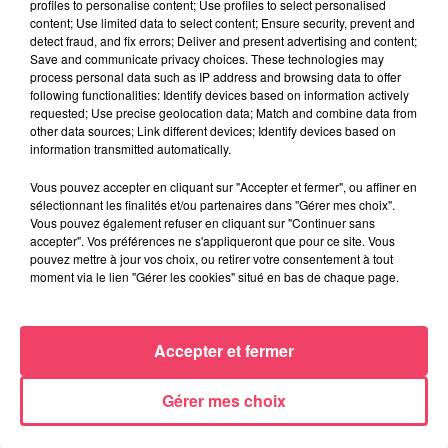
profiles to personalise content; Use profiles to select personalised
content; Use limited data to select content; Ensure security, prevent and
detect fraud, and fix errors; Deliver and present advertising and content;
Save and communicate privacy choices. These technologies may
process personal data such as IP address and browsing data to offer
following functionalities: Identify devices based on information actively
requested; Use precise geolocation data; Match and combine data from
other data sources; Link different devices; Identify devices based on
information transmitted automatically.
24 juin 2026
DANS LE HAUT-ANJOU. DES PROJETS DE RECHERCHE MÉDICALE
Vous pouvez accepter en cliquant sur "Accepter et fermer", ou affiner en
AUTOUR DES...
sélectionnant les finalités et/ou partenaires dans "Gérer mes choix".
Vous pouvez également refuser en cliquant sur "Continuer sans
accepter". Vos préférences ne s'appliqueront que pour ce site. Vous
pouvez mettre à jour vos choix, ou retirer votre consentement à tout
JEUX
moment via le lien "Gérer les cookies" situé en bas de chaque page.
C'est plus ou c'est moins : Jusqu'à 300€ à gagner
!
Accepter et fermer
Jouez malin et visez le gros gain ! Chaque
jour à 8h50 avec Kris dans le Big Morning
Gérer mes choix