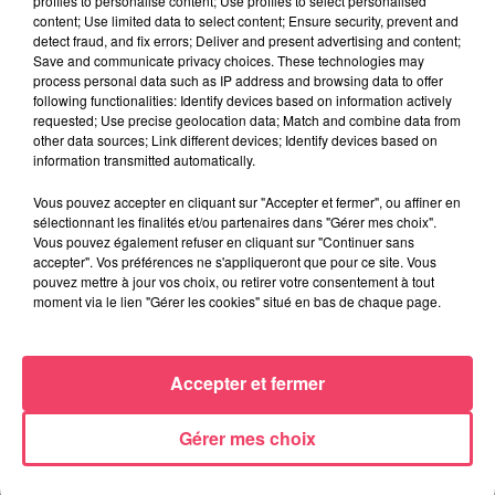
profiles to personalise content; Use profiles to select personalised
content; Use limited data to select content; Ensure security, prevent and
detect fraud, and fix errors; Deliver and present advertising and content;
Save and communicate privacy choices. These technologies may
process personal data such as IP address and browsing data to offer
following functionalities: Identify devices based on information actively
requested; Use precise geolocation data; Match and combine data from
other data sources; Link different devices; Identify devices based on
information transmitted automatically.
Vous pouvez accepter en cliquant sur "Accepter et fermer", ou affiner en
29 juillet 2026
sélectionnant les finalités et/ou partenaires dans "Gérer mes choix".
SEGRÉ. ATTAQUE À L'ARME BLANCHE : L'AGRESSEUR INTERPELLÉ,
Vous pouvez également refuser en cliquant sur "Continuer sans
LE...
accepter". Vos préférences ne s'appliqueront que pour ce site. Vous
pouvez mettre à jour vos choix, ou retirer votre consentement à tout
moment via le lien "Gérer les cookies" situé en bas de chaque page.
Accepter et fermer
Gérer mes choix