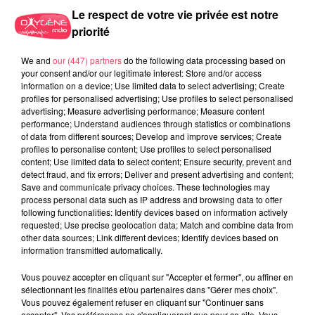
Le respect de votre vie privée est notre
priorité
We and
our (447) partners
do the following data processing based on
your consent and/or our legitimate interest: Store and/or access
information on a device; Use limited data to select advertising; Create
L'équipe du Placé FC évoluera en 4ème division
profiles for personalised advertising; Use profiles to select personalised
advertising; Measure advertising performance; Measure content
départementale
performance; Understand audiences through statistics or combinations
Crédit :
Appoline Coueffe
of data from different sources; Develop and improve services; Create
profiles to personalise content; Use profiles to select personalised
content; Use limited data to select content; Ensure security, prevent and
detect fraud, and fix errors; Deliver and present advertising and content;
Save and communicate privacy choices. These technologies may
process personal data such as IP address and browsing data to offer
following functionalities: Identify devices based on information actively
AUTRES ARTICLES QUI POURRAIENT VOUS
requested; Use precise geolocation data; Match and combine data from
INTÉRESSER
other data sources; Link different devices; Identify devices based on
information transmitted automatically.
Vous pouvez accepter en cliquant sur "Accepter et fermer", ou affiner en
sélectionnant les finalités et/ou partenaires dans "Gérer mes choix".
Vous pouvez également refuser en cliquant sur "Continuer sans
accepter". Vos préférences ne s'appliqueront que pour ce site. Vous