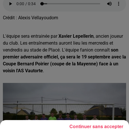
Crédit :
Alexis Vellayoudom
L'équipe sera entrainée par
Xavier Lepellerin
, ancien joueur
du club. Les entraînements auront lieu les mercredis et
vendredis au stade de Placé. L'équipe fanion connaît
son
premier adversaire officiel, ça sera le 19 septembre avec la
Coupe Bernard Poirier (coupe de la Mayenne) face à un
voisin l'AS Vautorte
.
Continuer sans accepter