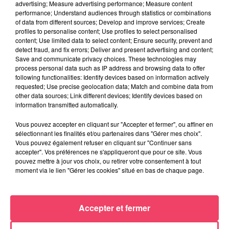
advertising; Measure advertising performance; Measure content
performance; Understand audiences through statistics or combinations
-Ouverture des sites de 10h à 18h (jusqu'à 23h au Parc de
of data from different sources; Develop and improve services; Create
Terre Noire)
profiles to personalise content; Use profiles to select personalised
content; Use limited data to select content; Ensure security, prevent and
-Mine de Fer : deux visites guidées d'une heure sont
detect fraud, and fix errors; Deliver and present advertising and content;
proposées à 10h30 et 15h30
Save and communicate privacy choices. These technologies may
process personal data such as IP address and browsing data to offer
-Centrale 7 : Des visites guidées Art et Patrimoine à 11h30,
following functionalities: Identify devices based on information actively
requested; Use precise geolocation data; Match and combine data from
14h30 et 16h30
other data sources; Link different devices; Identify devices based on
information transmitted automatically.
-Bar et restauration de fouées sur place
-Prix libre
Vous pouvez accepter en cliquant sur "Accepter et fermer", ou affiner en
sélectionnant les finalités et/ou partenaires dans "Gérer mes choix".
-Adhésion à anuelle au Parc de Terre Noire ou Centrale 7 : 10
Vous pouvez également refuser en cliquant sur "Continuer sans
accepter". Vos préférences ne s'appliqueront que pour ce site. Vous
€
pouvez mettre à jour vos choix, ou retirer votre consentement à tout
moment via le lien "Gérer les cookies" situé en bas de chaque page.
Accepter et fermer
AUTRES ARTICLES QUI POURRAIENT VOUS