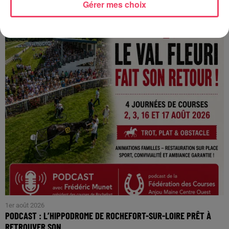
Gérer mes choix
INTÉRESSER
1er août 2026
PODCAST : L’HIPPODROME DE ROCHEFORT-SUR-LOIRE PRÊT À
RETROUVER SON...