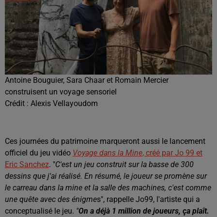
Antoine Bouguier, Sara Chaar et Romain Mercier
construisent un voyage sensoriel
Crédit :
Alexis Vellayoudom
Ces journées du patrimoine marqueront aussi le lancement
officiel du jeu vidéo
Voyage dans la Mine
, créé par Jo 99 et
Eric Sanchez
. "
C'est un jeu construit sur la basse de 300
dessins que j'ai réalisé. En résumé, le joueur se promène sur
le carreau dans la mine et la salle des machines, c'est comme
une quête avec des énigme
s", rappelle Jo99, l'artiste qui a
conceptualisé le jeu.
"
On a déjà 1 million de joueurs, ça plaît.