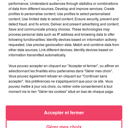
performance; Understand audiences through statistics or combinations
of data from different sources; Develop and improve services; Create
profiles to personalise content; Use profiles to select personalised
content; Use limited data to select content; Ensure security, prevent and
detect fraud, and fix errors; Deliver and present advertising and content;
Save and communicate privacy choices. These technologies may
process personal data such as IP address and browsing data to offer
following functionalities: Identify devices based on information actively
requested; Use precise geolocation data; Match and combine data from
other data sources; Link different devices; Identify devices based on
information transmitted automatically.
Vous pouvez accepter en cliquant sur "Accepter et fermer", ou affiner en
sélectionnant les finalités et/ou partenaires dans "Gérer mes choix".
Vous pouvez également refuser en cliquant sur "Continuer sans
accepter". Vos préférences ne s'appliqueront que pour ce site. Vous
pouvez mettre à jour vos choix, ou retirer votre consentement à tout
moment via le lien "Gérer les cookies" situé en bas de chaque page.
24 juin 2026
Accepter et fermer
SEGRÉ. MOD' COIFF : 23 ANS D'ENTREPRENEURIAT ACCOMPAGNÉS
PAR CERFRANCE
Gérer mes choix