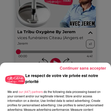
Continuer sans accepter
Le respect de votre vie privée est notre
priorité
We and
our (447) partners
do the following data processing based on
your consent and/or our legitimate interest: Store and/or access
information on a device; Use limited data to select advertising; Create
AUTRES ARTICLES QUI POURRAIENT VOUS
profiles for personalised advertising; Use profiles to select personalised
INTÉRESSER
advertising; Measure advertising performance; Measure content