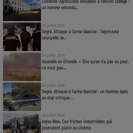
Combrée. Agressions sexuelles à l'ancien collège :
un homme entendu...
29 juillet 2026
Segré. Attaque à l'arme blanche : l'agresseur
interpellé, le...
29 juillet 2026
Incendie en Gironde. « Dire qu'on n'a pas eu peur,
ce n'est pas...
28 juillet 2026
Segré. Attaque à l'arme blanche : un homme dans
un état critique,...
28 juillet 2026
Anjou Bleu. Ces friches industrielles qui
pourraient plaire au cinéma