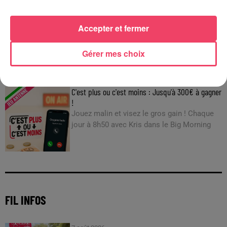
29 juillet 2026
INCENDIE EN GIRONDE. « DIRE QU'ON N'A PAS EU PEUR, CE N'EST
Accepter et fermer
PAS...
Gérer mes choix
JEUX
C'est plus ou c'est moins : Jusqu'à 300€ à gagner
!
Jouez malin et visez le gros gain ! Chaque
jour à 8h50 avec Kris dans le Big Morning
FIL INFOS