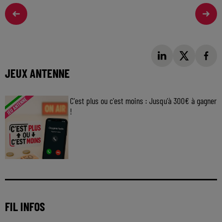
JEUX ANTENNE
C'est plus ou c'est moins : Jusqu'à 300€ à gagner
!
Jouez malin et visez le gros gain ! Chaque
jour à 8h50 avec Kris dans le Big Morning
FIL INFOS