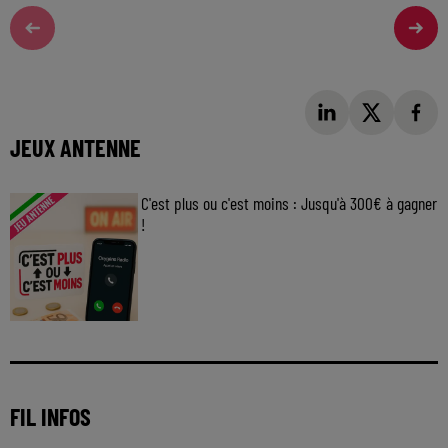
JEUX ANTENNE
C'est plus ou c'est moins : Jusqu'à 300€ à gagner
!
Jouez malin et visez le gros gain ! Chaque
jour à 8h50 avec Kris dans le Big Morning
FIL INFOS