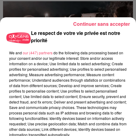
Continuer sans accepter
Le respect de votre vie privée est notre
priorité
We and
our (447) partners
do the following data processing based on
your consent and/or our legitimate interest: Store and/or access
information on a device; Use limited data to select advertising; Create
profiles for personalised advertising; Use profiles to select personalised
advertising; Measure advertising performance; Measure content
performance; Understand audiences through statistics or combinations
of data from different sources; Develop and improve services; Create
profiles to personalise content; Use profiles to select personalised
content; Use limited data to select content; Ensure security, prevent and
detect fraud, and fix errors; Deliver and present advertising and content;
29 juillet 2026
Save and communicate privacy choices. These technologies may
SEGRÉ. ATTAQUE À L'ARME BLANCHE : L'AGRESSEUR INTERPELLÉ,
process personal data such as IP address and browsing data to offer
LE...
following functionalities: Identify devices based on information actively
requested; Use precise geolocation data; Match and combine data from
other data sources; Link different devices; Identify devices based on
information transmitted automatically.