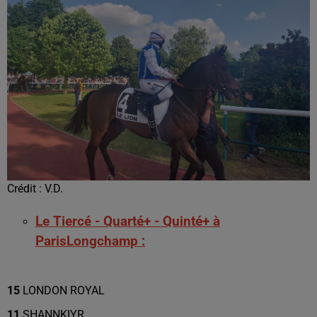
Crédit :
V.D.
Le Tiercé - Quarté+ - Quinté+ à
ParisLongchamp :
15
LONDON ROYAL
11
SHANNKIYR