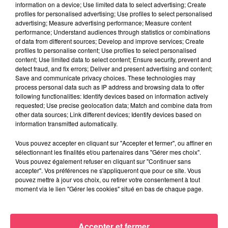
information on a device; Use limited data to select advertising; Create
28 juillet 2026
ANGERS SCO. UN DÉFENSEUR QUITTE LE CLUB POUR AMIENS
profiles for personalised advertising; Use profiles to select personalised
advertising; Measure advertising performance; Measure content
performance; Understand audiences through statistics or combinations
of data from different sources; Develop and improve services; Create
profiles to personalise content; Use profiles to select personalised
content; Use limited data to select content; Ensure security, prevent and
detect fraud, and fix errors; Deliver and present advertising and content;
Save and communicate privacy choices. These technologies may
process personal data such as IP address and browsing data to offer
following functionalities: Identify devices based on information actively
requested; Use precise geolocation data; Match and combine data from
other data sources; Link different devices; Identify devices based on
information transmitted automatically.
Vous pouvez accepter en cliquant sur "Accepter et fermer", ou affiner en
sélectionnant les finalités et/ou partenaires dans "Gérer mes choix".
Vous pouvez également refuser en cliquant sur "Continuer sans
accepter". Vos préférences ne s'appliqueront que pour ce site. Vous
pouvez mettre à jour vos choix, ou retirer votre consentement à tout
moment via le lien "Gérer les cookies" situé en bas de chaque page.
27 juillet 2026
ANGERS SCO. L'ATTAQUANT LANROY MACHINE PRÊTÉ AUX PAYS-
BAS
Accepter et fermer