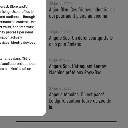
28 juillet 2026
erest: Store and/or
Anjou Bleu. Ces friches industrielles
tising; Use profiles to
qui pourraient plaire au cinéma
tand audiences through
personalise content; Use
 fraud, and fix errors;
 may process personal
28 juillet 2026
Angers Sco. Un défenseur quitte le
mation actively
vices; Identify devices
club pour Amiens
rtenaires dans "Gérer
27 juillet 2026
ain
s'appliqueront que pour
Angers Sco. L'attaquant Lanroy
les cookies" situé en
,
Machine prêté aux Pays-Bas
le
27 juillet 2026
Appel à témoins. Où est passé
Luidgi, le vautour fauve du zoo de
la...