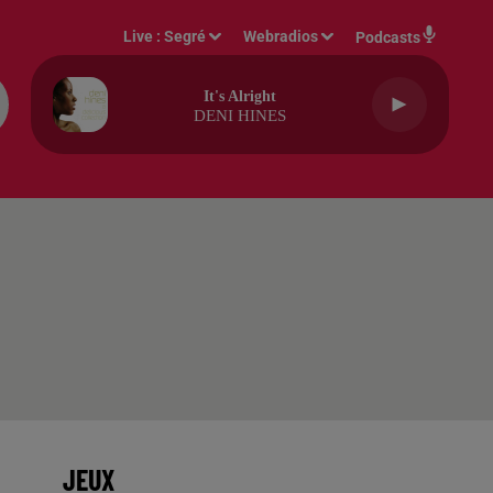
Live :
Segré
Webradios
Podcasts
It's Alright
DENI HINES
JEUX