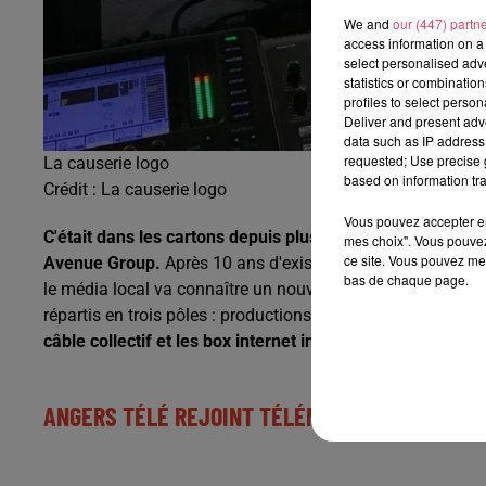
We and
our (447) partn
access information on a 
select personalised ad
statistics or combinatio
profiles to select person
Deliver and present adv
data such as IP address 
requested; Use precise g
La causerie logo
based on information tra
Crédit :
La causerie logo
Vous pouvez accepter en 
C'était dans les cartons depuis plusieurs mois, c'est dés
mes choix". Vous pouvez
ce site. Vous pouvez met
Avenue Group.
Après 10 ans d'existence et détenu depuis 
bas de chaque page.
le média local va connaître un nouveau propriétaire qui em
répartis en trois pôles : productions de contenus, solutio
câble collectif et les box internet intégrera le pôle médi
ANGERS TÉLÉ REJOINT TÉLÉNANTES