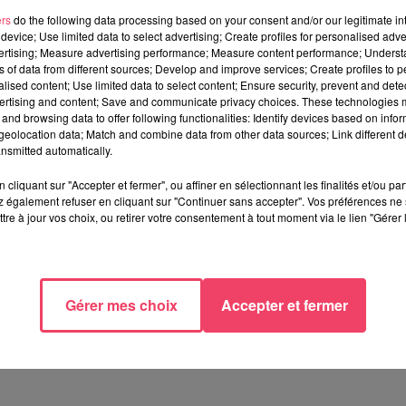
ers
do the following data processing based on your consent and/or our legitimate int
device; Use limited data to select advertising; Create profiles for personalised adver
vertising; Measure advertising performance; Measure content performance; Unders
ns of data from different sources; Develop and improve services; Create profiles to 
alised content; Use limited data to select content; Ensure security, prevent and detect
ertising and content; Save and communicate privacy choices. These technologies
and browsing data to offer following functionalities: Identify devices based on infor
eolocation data; Match and combine data from other data sources; Link different de
nsmitted automatically.
cliquant sur "Accepter et fermer", ou affiner en sélectionnant les finalités et/ou pa
ormais officiel, la chaîne Angers Télé passe sous le giron de M
 également refuser en cliquant sur "Continuer sans accepter". Vos préférences ne 
tre à jour vos choix, ou retirer votre consentement à tout moment via le lien "Gérer 
2015 par la holding propriétaire du club de football Angers SCO
ploie 88 salariés à Nantes, Rennes, Lorient, Orléans et Paris,
ns techniques et média.
La chaîne
angevine diffusée sur la TNT, 
a du groupe par l'intermédiaire de la filiale MEDIA7.
Gérer mes choix
Accepter et fermer