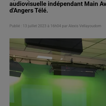
audiovisuelle indépendant Main Ave
d'Angers Télé.
Publié : 13 juillet 2023 à 16h04 par Alexis Vellayoudom