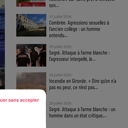
son...
31 juillet 2026
Combrée. Agressions sexuelles à
l'ancien collège : un homme
entendu...
29 juillet 2026
Segré. Attaque à l'arme blanche :
l'agresseur interpellé, le...
29 juillet 2026
Incendie en Gironde. « Dire qu'on n'a
pas eu peur, ce n'est pas...
uer sans accepter
28 juillet 2026
Segré. Attaque à l'arme blanche : un
homme dans un état critique,...