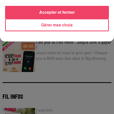
29 juillet 2026
INCENDIE EN GIRONDE. « DIRE QU'ON N'A PAS EU PEUR, CE N'EST
PAS...
Accepter et fermer
Gérer mes choix
JEUX
C'est plus ou c'est moins : Jusqu'à 300€ à gagner
!
Jouez malin et visez le gros gain ! Chaque
jour à 8h50 avec Kris dans le Big Morning
FIL INFOS
7 août 2026