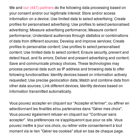
We and
our (447) partners
do the following data processing based on
your consent and/or our legitimate interest: Store and/or access
29 juillet 2026
information on a device; Use limited data to select advertising; Create
SEGRÉ. ATTAQUE À L'ARME BLANCHE : L'AGRESSEUR INTERPELLÉ,
profiles for personalised advertising; Use profiles to select personalised
LE...
advertising; Measure advertising performance; Measure content
performance; Understand audiences through statistics or combinations
of data from different sources; Develop and improve services; Create
profiles to personalise content; Use profiles to select personalised
content; Use limited data to select content; Ensure security, prevent and
detect fraud, and fix errors; Deliver and present advertising and content;
Save and communicate privacy choices. These technologies may
process personal data such as IP address and browsing data to offer
following functionalities: Identify devices based on information actively
requested; Use precise geolocation data; Match and combine data from
other data sources; Link different devices; Identify devices based on
information transmitted automatically.
Vous pouvez accepter en cliquant sur "Accepter et fermer", ou affiner en
sélectionnant les finalités et/ou partenaires dans "Gérer mes choix".
Vous pouvez également refuser en cliquant sur "Continuer sans
accepter". Vos préférences ne s'appliqueront que pour ce site. Vous
pouvez mettre à jour vos choix, ou retirer votre consentement à tout
moment via le lien "Gérer les cookies" situé en bas de chaque page.