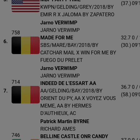
(37.)
09'
KWPN/GELDING/GREY/2018/BY
EMIR R X JALOMA BY ZAPATERO
Jarno VERWIMP
JARNO VERWIMP
758
MADE FOR ME
32.7
0 /
6.
SBS/MARE/BAY/2018/BY
(30.)
09'
CATCHAR MAIL X WIN FOR ME BY
FUEGO DU PRELET
Jarno VERWIMP
JARNO VERWIMP
714
INDEED DE L'ESSART AA
36.7
0 /
7.
AA/GELDING/BAY/2018/BY
(58.)
09'
ORIENT DU PY, AA X VOYEZ VOUS
MEME, AA BY HERMES
D'AUTHIEUX, AC
Patrick Martin BYRNE
RICHARD AMES
746
BELLINE CASTLE ONR CANDY