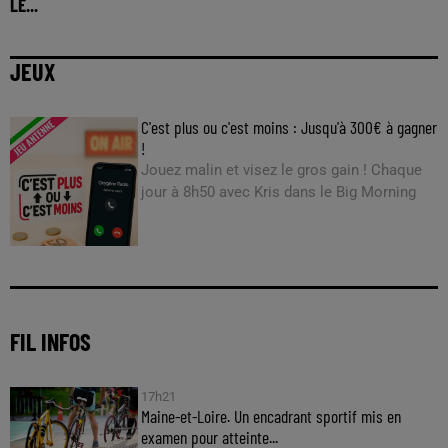
LE...
JEUX
C'est plus ou c'est moins : Jusqu'à 300€ à gagner
!
Jouez malin et visez le gros gain ! Chaque
jour à 8h50 avec Kris dans le Big Morning
FIL INFOS
17h21
Maine-et-Loire. Un encadrant sportif mis en
examen pour atteinte...