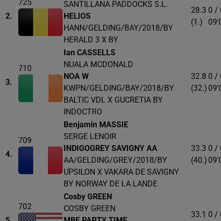
725
SANTILLANA PADDOCKS S.L.
28.3
0 /
2.
HELIOS
(1.)
09'
HANN/GELDING/BAY/2018/BY
HERALD 3 X BY
Ian CASSELLS
NUALA MCDONALD
710
NOA W
32.8
0 /
3.
KWPN/GELDING/BAY/2018/BY
(32.)
09'
BALTIC VDL X GUCRETIA BY
INDOCTRO
Benjamin MASSIE
SERGE LENOIR
709
INDIGOGREY SAVIGNY AA
33.3
0 /
4.
AA/GELDING/GREY/2018/BY
(40.)
09'
UPSILON X VAKARA DE SAVIGNY
BY NORWAY DE LA LANDE
Cosby GREEN
702
COSBY GREEN
33.1
0 /
5.
MBF PARTY TIME