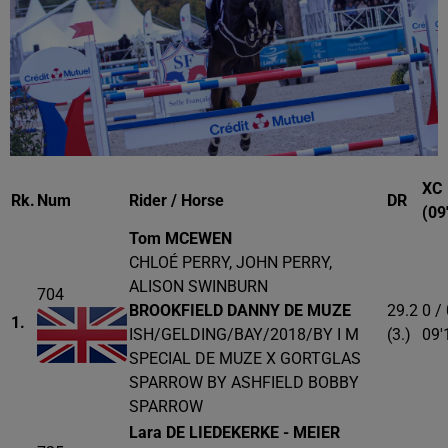
XC
Rk.
Num
Rider / Horse
DR
(09
Tom MCEWEN
CHLOÉ PERRY, JOHN PERRY,
ALISON SWINBURN
704
BROOKFIELD DANNY DE MUZE
29.2
0 /
1.
ISH/GELDING/BAY/2018/BY I M
(3.)
09'
SPECIAL DE MUZE X GORTGLAS
SPARROW BY ASHFIELD BOBBY
SPARROW
Lara DE LIEDEKERKE - MEIER