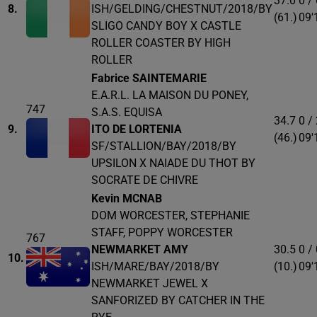
37.0
0 /
8.
ISH/GELDING/CHESTNUT/2018/BY
(61.)
09'
SLIGO CANDY BOY X CASTLE
ROLLER COASTER BY HIGH
ROLLER
Fabrice SAINTEMARIE
E.A.R.L. LA MAISON DU PONEY,
747
S.A.S. EQUISA
34.7
0 /
9.
ITO DE LORTENIA
(46.)
09'
SF/STALLION/BAY/2018/BY
UPSILON X NAIADE DU THOT BY
SOCRATE DE CHIVRE
Kevin MCNAB
DOM WORCESTER, STEPHANIE
STAFF, POPPY WORCESTER
767
NEWMARKET AMY
30.5
0 /
10.
ISH/MARE/BAY/2018/BY
(10.)
09'
NEWMARKET JEWEL X
SANFORIZED BY CATCHER IN THE