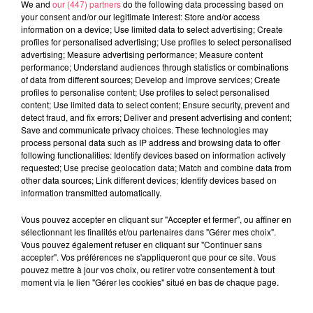
We and
our (447) partners
do the following data processing based on
your consent and/or our legitimate interest: Store and/or access
information on a device; Use limited data to select advertising; Create
profiles for personalised advertising; Use profiles to select personalised
advertising; Measure advertising performance; Measure content
performance; Understand audiences through statistics or combinations
4 août 2026
HAUT-ANJOU. QUI SONT CES CENTAINES DE CYCLISTES SUR LES
of data from different sources; Develop and improve services; Create
profiles to personalise content; Use profiles to select personalised
ROUTES DE...
content; Use limited data to select content; Ensure security, prevent and
detect fraud, and fix errors; Deliver and present advertising and content;
Save and communicate privacy choices. These technologies may
process personal data such as IP address and browsing data to offer
following functionalities: Identify devices based on information actively
requested; Use precise geolocation data; Match and combine data from
other data sources; Link different devices; Identify devices based on
information transmitted automatically.
Vous pouvez accepter en cliquant sur "Accepter et fermer", ou affiner en
sélectionnant les finalités et/ou partenaires dans "Gérer mes choix".
Vous pouvez également refuser en cliquant sur "Continuer sans
accepter". Vos préférences ne s'appliqueront que pour ce site. Vous
pouvez mettre à jour vos choix, ou retirer votre consentement à tout
moment via le lien "Gérer les cookies" situé en bas de chaque page.