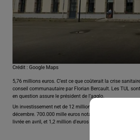
Crédit :
Google Maps
5,76 millions euros. C’est ce que coûterait la crise sanita
conseil communautaire par Florian Bercault. Les TUL sont 
en question assure le président de l’agglo.
Un investissement net de 12 millions d’euros devrait par a
décembre. 700.000 mille euros notamment pour le remplace
livrée en avril, et 1,2 million d'euros pour l’aménagement d