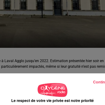
ire à Laval Agglo jusqu’en 2022. Estimation présentée hier soir en
particulièrement impactés, même si leur gratuité n’est pas remi
illeurs être maintenu lors du vote du budget 2021 en
Contin
ment de la tribune nord du Stade Le Basser qui devrait être
e 3 terrains synthétiques au Bourny, à L’Huisserie et St Berthevin
Le respect de votre vie privée est notre priorité