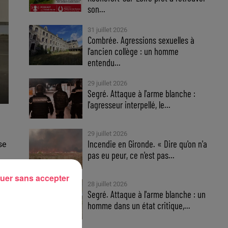
son...
31 juillet 2026
Combrée. Agressions sexuelles à
l'ancien collège : un homme
entendu...
29 juillet 2026
Segré. Attaque à l'arme blanche :
l'agresseur interpellé, le...
29 juillet 2026
Incendie en Gironde. « Dire qu'on n'a
se
pas eu peur, ce n'est pas...
uer sans accepter
28 juillet 2026
Segré. Attaque à l'arme blanche : un
.
homme dans un état critique,...