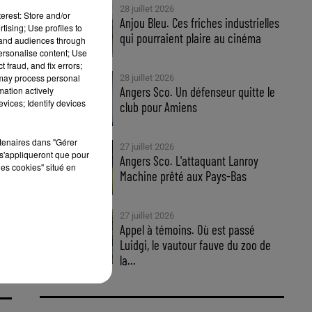
28 juillet 2026
erest: Store and/or
Anjou Bleu. Ces friches industrielles
tising; Use profiles to
qui pourraient plaire au cinéma
tand audiences through
personalise content; Use
 fraud, and fix errors;
 may process personal
28 juillet 2026
Angers Sco. Un défenseur quitte le
mation actively
vices; Identify devices
club pour Amiens
rtenaires dans "Gérer
27 juillet 2026
s'appliqueront que pour
Angers Sco. L'attaquant Lanroy
les cookies" situé en
Machine prêté aux Pays-Bas
27 juillet 2026
Appel à témoins. Où est passé
Luidgi, le vautour fauve du zoo de
la...