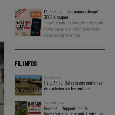
C'est plus ou c'est moins : Jusqu'à
300€ à gagner !
Jouez malin et visez le gros gain
! Chaque jour à 8h50 avec Kris
dans le Big Morning
FIL INFOS
4 août 2026
Haut-Anjou. Qui sont ces centaines
de cyclistes sur les routes de...
1er août 2026
Podcast : L’hippodrome de
Rochefort-sur-Loire prêt à retrouver