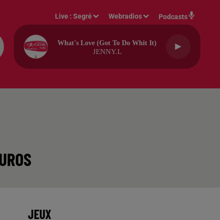
Live :
Segré
Webradios
Podcasts
What's Love (got To Do Whit It)
JENNY.L
EUROS
JEUX