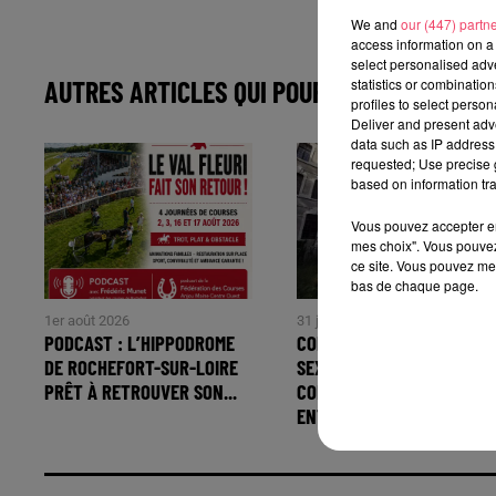
We and
our (447) partn
access information on a 
select personalised ad
AUTRES ARTICLES QUI POURRAIENT VOUS IN
statistics or combinatio
profiles to select person
Deliver and present adv
data such as IP address 
requested; Use precise g
based on information tra
Vous pouvez accepter en 
mes choix". Vous pouvez
ce site. Vous pouvez met
bas de chaque page.
1er août 2026
31 juillet 2026
PODCAST : L’HIPPODROME
COMBRÉE. AGRESSIONS
DE ROCHEFORT-SUR-LOIRE
SEXUELLES À L'ANCIEN
PRÊT À RETROUVER SON...
COLLÈGE : UN HOMME
ENTENDU...