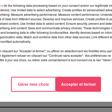
ers
do the following data processing based on your consent and/or our legitimate int
device; Use limited data to select advertising; Create profiles for personalised adver
vertising; Measure advertising performance; Measure content performance; Unders
TÉRESSER
ns of data from different sources; Develop and improve services; Create profiles to 
alised content; Use limited data to select content; Ensure security, prevent and detect
ertising and content; Save and communicate privacy choices. These technologies
and browsing data to offer following functionalities: Identify devices based on infor
eolocation data; Match and combine data from other data sources; Link different de
nsmitted automatically.
cliquant sur "Accepter et fermer", ou affiner en sélectionnant les finalités et/ou pa
 également refuser en cliquant sur "Continuer sans accepter". Vos préférences ne 
tre à jour vos choix, ou retirer votre consentement à tout moment via le lien "Gérer 
29 juillet 2026
29 juillet 2026
SEGRÉ. ATTAQUE À L'ARME
INCENDIE EN GIRONDE. «
BLANCHE : L'AGRESSEUR
DIRE QU'ON N'A PAS EU
Gérer mes choix
Accepter et fermer
INTERPELLÉ, LE...
PEUR, CE N'EST PAS...