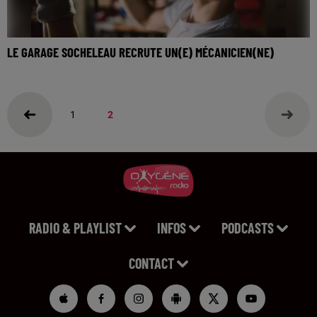
LE GARAGE SOCHELEAU RECRUTE UN(E) MÉCANICIEN(NE)
Poste en CDI, salaire motivant !
1
2
RADIO & PLAYLIST
INFOS
PODCASTS
CONTACT