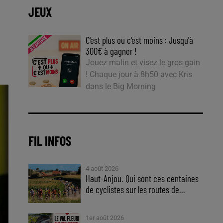
JEUX
C'est plus ou c'est moins : Jusqu'à
300€ à gagner !
Jouez malin et visez le gros gain
! Chaque jour à 8h50 avec Kris
dans le Big Morning
FIL INFOS
4 août 2026
Haut-Anjou. Qui sont ces centaines
de cyclistes sur les routes de...
1er août 2026