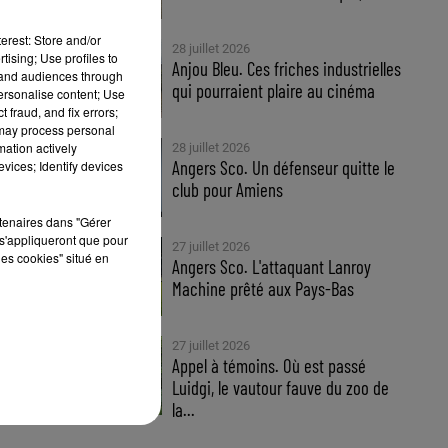
erest: Store and/or
28 juillet 2026
tising; Use profiles to
Anjou Bleu. Ces friches industrielles
tand audiences through
qui pourraient plaire au cinéma
personalise content; Use
 fraud, and fix errors;
 may process personal
mation actively
28 juillet 2026
Angers Sco. Un défenseur quitte le
vices; Identify devices
club pour Amiens
rtenaires dans "Gérer
s'appliqueront que pour
27 juillet 2026
les cookies" situé en
Angers Sco. L'attaquant Lanroy
Machine prêté aux Pays-Bas
27 juillet 2026
Appel à témoins. Où est passé
Luidgi, le vautour fauve du zoo de
la...