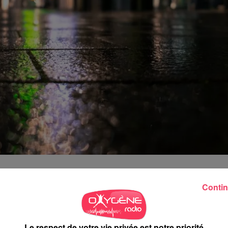
Contin
ur l’Association des maires de France en Mayenne.
L’AMF 53,
«
il est primordial d’aider nos commerces de proximité, forces viv
utien «
aux professionnels du tourisme qui ne peuvent toujours
Le respect de votre vie privée est notre priorité