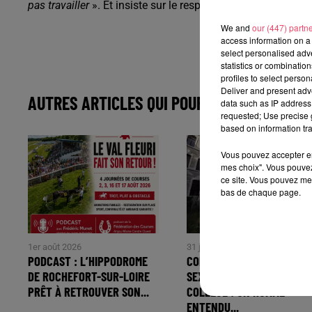
pas travailler
». Et insiste sur le respect des gestes barrièr
We and
our (447) partn
access information on a 
select personalised ad
statistics or combinatio
profiles to select person
Deliver and present adv
AUTRES ARTICLES QUI POURRAIENT VOUS IN
data such as IP address 
requested; Use precise g
based on information tra
Vous pouvez accepter en 
mes choix". Vous pouvez
ce site. Vous pouvez met
bas de chaque page.
1er août 2026
31 juillet 2026
PODCAST : L’HIPPODROME
COMBRÉE. AGRESSIONS
DE ROCHEFORT-SUR-LOIRE
SEXUELLES À L'ANCIEN
PRÊT À RETROUVER SON...
COLLÈGE : UN HOMME
ENTENDU...