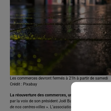
Les commerces devront fermés à 21h à partir de samedi
Crédit :
Pixabay
La réouverture des commerces, une «
belle avancée
» po
par la voix de son président Joël Balandraud, rappelle qu’
de nos centres-villes
». L’association apporte aussi son so