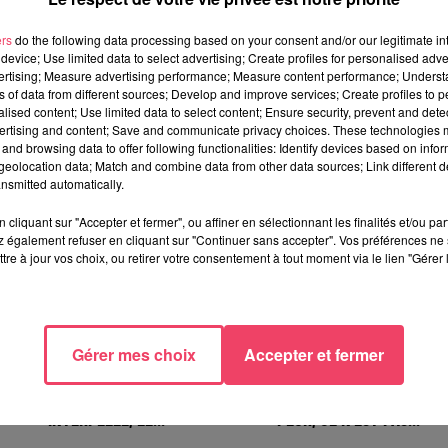
es et de l’ensemble des protocoles sanitaires.
ers
do the following data processing based on your consent and/or our legitimate int
device; Use limited data to select advertising; Create profiles for personalised adver
vertising; Measure advertising performance; Measure content performance; Unders
ns of data from different sources; Develop and improve services; Create profiles to 
alised content; Use limited data to select content; Ensure security, prevent and detect
ertising and content; Save and communicate privacy choices. These technologies
TÉRESSER
and browsing data to offer following functionalities: Identify devices based on infor
eolocation data; Match and combine data from other data sources; Link different de
nsmitted automatically.
cliquant sur "Accepter et fermer", ou affiner en sélectionnant les finalités et/ou pa
 également refuser en cliquant sur "Continuer sans accepter". Vos préférences ne 
tre à jour vos choix, ou retirer votre consentement à tout moment via le lien "Gérer 
Gérer mes choix
Accepter et fermer
29 juillet 2026
29 juillet 2026
SEGRÉ. ATTAQUE À L'ARME
INCENDIE EN GIRONDE. «
BLANCHE : L'AGRESSEUR
DIRE QU'ON N'A PAS EU
INTERPELLÉ, LE...
PEUR, CE N'EST PAS...