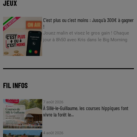
JEUX
C'est plus ou c'est moins : Jusqu'à 300€ à gagner
!
Jouez malin et visez le gros gain ! Chaque
jour à 8h50 avec Kris dans le Big Morning
FIL INFOS
7 août 2026
À Sillé-le-Guillaume, les courses hippiques font
vivre la forêt le...
4 août 2026