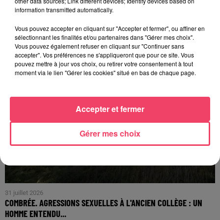
other data sources; Link different devices; Identify devices based on
PODCAST : L’HIPPODROME DE ROCHEFORT-SUR-LOIRE PRÊT À
information transmitted automatically.
RETROUVER SON...
Vous pouvez accepter en cliquant sur "Accepter et fermer", ou affiner en
sélectionnant les finalités et/ou partenaires dans "Gérer mes choix".
Vous pouvez également refuser en cliquant sur "Continuer sans
accepter". Vos préférences ne s'appliqueront que pour ce site. Vous
pouvez mettre à jour vos choix, ou retirer votre consentement à tout
moment via le lien "Gérer les cookies" situé en bas de chaque page.
Accepter et fermer
Gérer mes choix
31 juillet 2026
COMBRÉE. AGRESSIONS SEXUELLES À L'ANCIEN COLLÈGE : UN
HOMME ENTENDU...