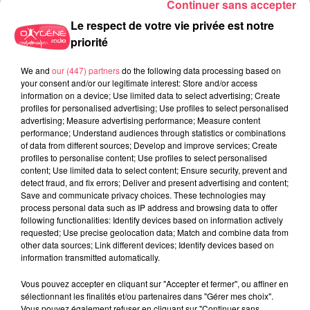
Continuer sans accepter
Le respect de votre vie privée est notre
priorité
We and
our (447) partners
do the following data processing based on
your consent and/or our legitimate interest: Store and/or access
information on a device; Use limited data to select advertising; Create
profiles for personalised advertising; Use profiles to select personalised
advertising; Measure advertising performance; Measure content
performance; Understand audiences through statistics or combinations
29 juillet 2026
of data from different sources; Develop and improve services; Create
SEGRÉ. ATTAQUE À L'ARME BLANCHE : L'AGRESSEUR INTERPELLÉ,
profiles to personalise content; Use profiles to select personalised
LE...
content; Use limited data to select content; Ensure security, prevent and
detect fraud, and fix errors; Deliver and present advertising and content;
Save and communicate privacy choices. These technologies may
process personal data such as IP address and browsing data to offer
following functionalities: Identify devices based on information actively
requested; Use precise geolocation data; Match and combine data from
other data sources; Link different devices; Identify devices based on
information transmitted automatically.
Vous pouvez accepter en cliquant sur "Accepter et fermer", ou affiner en
sélectionnant les finalités et/ou partenaires dans "Gérer mes choix".
Vous pouvez également refuser en cliquant sur "Continuer sans