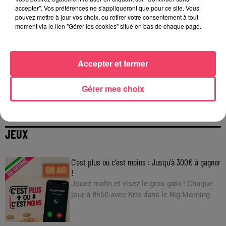
accepter". Vos préférences ne s'appliqueront que pour ce site. Vous
pouvez mettre à jour vos choix, ou retirer votre consentement à tout
moment via le lien "Gérer les cookies" situé en bas de chaque page.
Accepter et fermer
29 juillet 2026
Gérer mes choix
INCENDIE EN GIRONDE. « DIRE QU'ON N'A PAS EU PEUR, CE N'EST
PAS...
JEUX
C'est plus ou c'est moins : Jusqu'à 300€ à gagner
!
Jouez malin et visez le gros gain ! Chaque
jour à 8h50 avec Kris dans le Big Morning