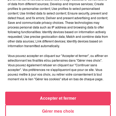
of data from different sources; Develop and improve services; Create
profiles to personalise content; Use profiles to select personalised
content; Use limited data to select content; Ensure security, prevent and
detect fraud, and fix errors; Deliver and present advertising and content;
Save and communicate privacy choices. These technologies may
process personal data such as IP address and browsing data to offer
following functionalities: Identify devices based on information actively
requested; Use precise geolocation data; Match and combine data from
other data sources; Link different devices; Identify devices based on
information transmitted automatically.
Vous pouvez accepter en cliquant sur "Accepter et fermer", ou affiner en
29 juillet 2026
INCENDIE EN GIRONDE. « DIRE QU'ON N'A PAS EU PEUR, CE N'EST
sélectionnant les finalités et/ou partenaires dans "Gérer mes choix".
Vous pouvez également refuser en cliquant sur "Continuer sans
PAS...
accepter". Vos préférences ne s'appliqueront que pour ce site. Vous
pouvez mettre à jour vos choix, ou retirer votre consentement à tout
moment via le lien "Gérer les cookies" situé en bas de chaque page.
JEUX
Accepter et fermer
C'est plus ou c'est moins : Jusqu'à 300€ à gagner
!
Jouez malin et visez le gros gain ! Chaque
Gérer mes choix
jour à 8h50 avec Kris dans le Big Morning