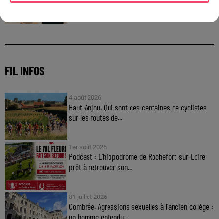
FIL INFOS
4 août 2026
Haut-Anjou. Qui sont ces centaines de cyclistes
sur les routes de...
1er août 2026
Podcast : L’hippodrome de Rochefort-sur-Loire
prêt à retrouver son...
31 juillet 2026
Combrée. Agressions sexuelles à l'ancien collège :
un homme entendu...