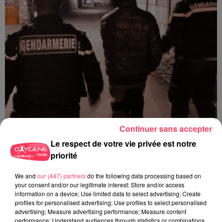
Continuer sans accepter
29 juillet 2026
SEGRÉ. ATTAQUE À L'ARME BLANCHE : L'AGRESSEUR INTERPELLÉ,
Le respect de votre vie privée est notre
LE...
priorité
We and
our (447) partners
do the following data processing based on
your consent and/or our legitimate interest: Store and/or access
information on a device; Use limited data to select advertising; Create
profiles for personalised advertising; Use profiles to select personalised
advertising; Measure advertising performance; Measure content
performance; Understand audiences through statistics or combinations