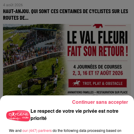
4 août 2026
HAUT-ANJOU. QUI SONT CES CENTAINES DE CYCLISTES SUR LES
ROUTES DE...
Continuer sans accepter
Le respect de votre vie privée est notre
priorité
1er août 2026
We and
our (447) partners
do the following data processing based on
PODCAST : L’HIPPODROME DE ROCHEFORT-SUR-LOIRE PRÊT À