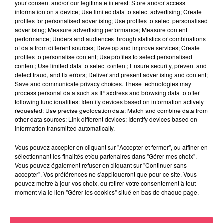
your consent and/or our legitimate interest: Store and/or access
RETROUVER SON...
information on a device; Use limited data to select advertising; Create
profiles for personalised advertising; Use profiles to select personalised
advertising; Measure advertising performance; Measure content
performance; Understand audiences through statistics or combinations
of data from different sources; Develop and improve services; Create
profiles to personalise content; Use profiles to select personalised
content; Use limited data to select content; Ensure security, prevent and
detect fraud, and fix errors; Deliver and present advertising and content;
Save and communicate privacy choices. These technologies may
process personal data such as IP address and browsing data to offer
following functionalities: Identify devices based on information actively
requested; Use precise geolocation data; Match and combine data from
other data sources; Link different devices; Identify devices based on
information transmitted automatically.
Vous pouvez accepter en cliquant sur "Accepter et fermer", ou affiner en
sélectionnant les finalités et/ou partenaires dans "Gérer mes choix".
Vous pouvez également refuser en cliquant sur "Continuer sans
accepter". Vos préférences ne s'appliqueront que pour ce site. Vous
pouvez mettre à jour vos choix, ou retirer votre consentement à tout
31 juillet 2026
moment via le lien "Gérer les cookies" situé en bas de chaque page.
COMBRÉE. AGRESSIONS SEXUELLES À L'ANCIEN COLLÈGE : UN
HOMME ENTENDU...