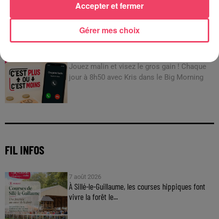
Accepter et fermer
JEUX
Gérer mes choix
C'est plus ou c'est moins : Jusqu'à 300€ à gagner
!
Jouez malin et visez le gros gain ! Chaque
jour à 8h50 avec Kris dans le Big Morning
FIL INFOS
7 août 2026
À Sillé-le-Guillaume, les courses hippiques font
vivre la forêt le...