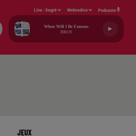
Live :
Segré
Webradios
Podcasts
When Will I Be Famous
BROS
JEUX