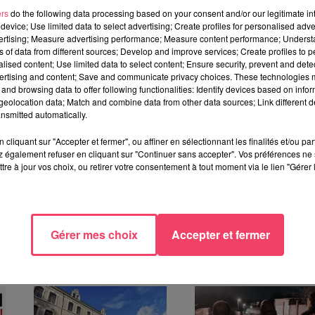
ie de gendarmerie, de la Brigade motorisée de Segré, du PSIG
ers
do the following data processing based on your consent and/or our legitimate int
e) et de la Réserve opérationnelle étaient donc mobilisés sur troi
device; Use limited data to select advertising; Create profiles for personalised adver
vertising; Measure advertising performance; Measure content performance; Unders
ns of data from different sources; Develop and improve services; Create profiles to 
alised content; Use limited data to select content; Ensure security, prevent and detect
 d'opération : "le résultat est assez satisfaisant".
ertising and content; Save and communicate privacy choices. These technologies
and browsing data to offer following functionalities: Identify devices based on infor
eolocation data; Match and combine data from other data sources; Link different de
nsmitted automatically.
 de rencontrer les gendarmes en centre ville en ont profité pour
cliquant sur "Accepter et fermer", ou affiner en sélectionnant les finalités et/ou pa
 également refuser en cliquant sur "Continuer sans accepter". Vos préférences ne 
trée en vigueur.
tre à jour vos choix, ou retirer votre consentement à tout moment via le lien "Gérer 
Gérer mes choix
Accepter et fermer
TÉRESSER