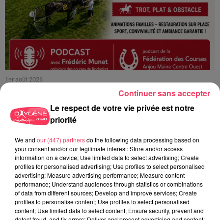
1er août 2026
PODCAST : L’HIPPODROME DE ROCHEFORT-SUR-LOIRE PRÊT À
Continuer sans accepter
RETROUVER SON...
Le respect de votre vie privée est notre
priorité
We and
our (447) partners
do the following data processing based on
your consent and/or our legitimate interest: Store and/or access
information on a device; Use limited data to select advertising; Create
profiles for personalised advertising; Use profiles to select personalised
advertising; Measure advertising performance; Measure content
performance; Understand audiences through statistics or combinations
of data from different sources; Develop and improve services; Create
profiles to personalise content; Use profiles to select personalised
content; Use limited data to select content; Ensure security, prevent and
detect fraud, and fix errors; Deliver and present advertising and content;