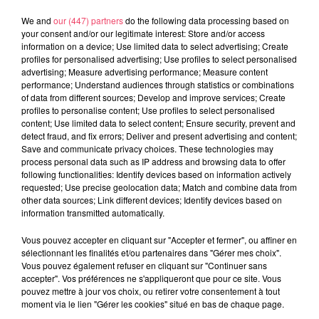
We and
our (447) partners
do the following data processing based on
your consent and/or our legitimate interest: Store and/or access
29 juillet 2026
information on a device; Use limited data to select advertising; Create
SEGRÉ. ATTAQUE À L'ARME BLANCHE : L'AGRESSEUR INTERPELLÉ,
profiles for personalised advertising; Use profiles to select personalised
LE...
advertising; Measure advertising performance; Measure content
performance; Understand audiences through statistics or combinations
of data from different sources; Develop and improve services; Create
profiles to personalise content; Use profiles to select personalised
content; Use limited data to select content; Ensure security, prevent and
detect fraud, and fix errors; Deliver and present advertising and content;
Save and communicate privacy choices. These technologies may
process personal data such as IP address and browsing data to offer
following functionalities: Identify devices based on information actively
requested; Use precise geolocation data; Match and combine data from
other data sources; Link different devices; Identify devices based on
information transmitted automatically.
Vous pouvez accepter en cliquant sur "Accepter et fermer", ou affiner en
sélectionnant les finalités et/ou partenaires dans "Gérer mes choix".
Vous pouvez également refuser en cliquant sur "Continuer sans
accepter". Vos préférences ne s'appliqueront que pour ce site. Vous
pouvez mettre à jour vos choix, ou retirer votre consentement à tout
moment via le lien "Gérer les cookies" situé en bas de chaque page.