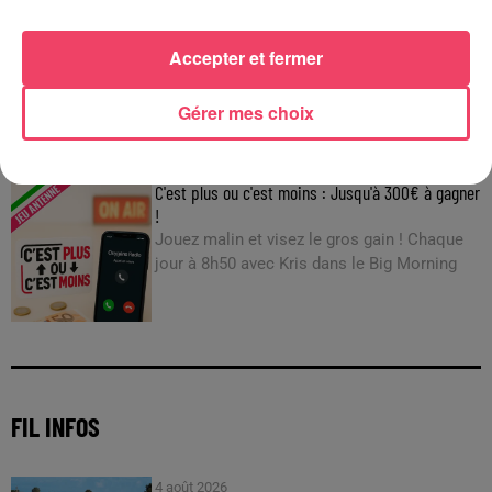
29 juillet 2026
INCENDIE EN GIRONDE. « DIRE QU'ON N'A PAS EU PEUR, CE N'EST
PAS...
Accepter et fermer
Gérer mes choix
JEUX
C'est plus ou c'est moins : Jusqu'à 300€ à gagner
!
Jouez malin et visez le gros gain ! Chaque
jour à 8h50 avec Kris dans le Big Morning
FIL INFOS
4 août 2026