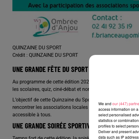
QUINZAINE DU SPORT
Crédit :
QUINZAINE DU SPORT
UNE GRANDE FÊTE DU SPORT POUR TOUS
Au programme de cette édition 2026 : soirées sportives, po
les scolaires, quiz, ciné-débat et nombreuses manifestations
L’objectif de cette Quinzaine du Sport est clair : permettr
We and
our (447) partn
rencontrer les associations locales et promouvoir l’activ
access information on a 
accessible à tous.
select personalised ad
statistics or combinatio
UNE GRANDE SOIRÉE SPORTIVE LE 9 JUIN À BEL
profiles to select person
Deliver and present adv
data such as IP address 
Temps fort de cette édition, la soirée sportive organisée le