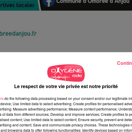
Contin
rtes ouvertes des associations, défis collectifs, animations pour
 sportives organisées sur le territoire.
Le respect de votre vie privée est notre priorité
e au plus grand nombre de découvrir de nouvelles disciplines,
ers
do the following data processing based on your consent and/or our legitimate int
ité physique au quotidien dans une ambiance conviviale et
device; Use limited data to select advertising; Create profiles for personalised adver
vertising; Measure advertising performance; Measure content performance; Unders
ns of data from different sources; Develop and improve services; Create profiles to 
-AIR DE COMBRÉE
alised content; Use limited data to select content; Ensure security, prevent and detect
ertising and content; Save and communicate privacy choices. These technologies
and browsing data to offer following functionalities: Identify devices based on infor
 mardi 9 juin de 17h à 20h à la salle de sport de Bel-Air de