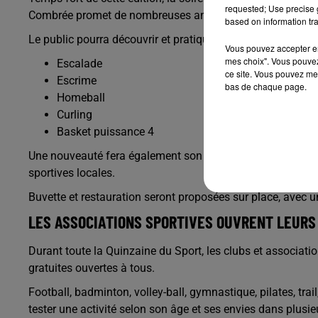
requested; Use precise g
Combrée promet de nombreuses animations gratuites.
based on information tra
Le public pourra découvrir et pratiquer différentes activité
Vous pouvez accepter en 
mes choix". Vous pouvez
Escalade
ce site. Vous pouvez met
Escrime
bas de chaque page.
Homeball
Curling
Basket puissance 4
Une nouveauté fera également son apparition cette année a
sportives locales.
Buvette et restauration seront proposées sur place, avec un
LES ASSOCIATIONS SPORTIVES OUVRENT LEURS
Durant toute la Quinzaine du Sport, les clubs et associa
gratuites ouvertes à tous.
Football, badminton, volley-ball, gymnastique, pilates, tra
tester une activité selon son âge et ses envies dans plusie