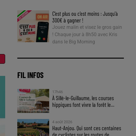
C'est plus ou c'est moins : Jusqu'à
300€ à gagner !
Jouez malin et visez le gros gain
! Chaque jour à 8h50 avec Kris
dans le Big Morning
FIL INFOS
17h46
À Sillé-le-Guillaume, les courses
hippiques font vivre la forêt le...
4 août 2026
Haut-Anjou. Qui sont ces centaines
de cyclistes sur les routes de...