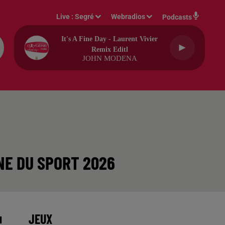
Live :
Segré
Webradios
Podcasts
It's A Fine Day - Laurent Vivier
Remix Editl
JOHN MODENA
NE DU SPORT 2026
JEUX
u