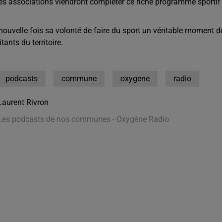
 des associations viendront compléter ce riche programme sportif
nouvelle fois sa volonté de faire du sport un véritable moment d
ants du territoire.
podcasts
commune
oxygene
radio
Laurent Rivron
Les podcasts de nos communes - Oxygène Radio