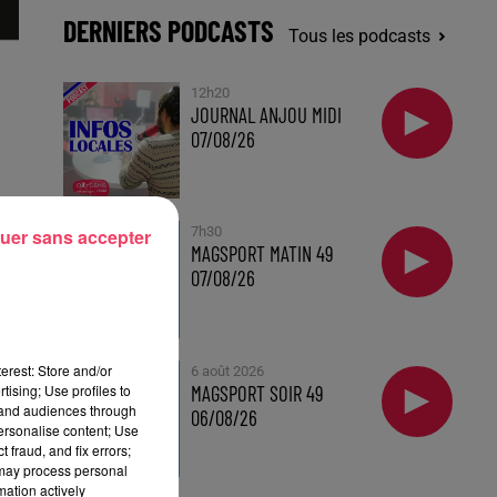
DERNIERS PODCASTS
Tous les podcasts
12h20
JOURNAL ANJOU MIDI
07/08/26
7h30
uer sans accepter
MAGSPORT MATIN 49
07/08/26
erest: Store and/or
6 août 2026
MAGSPORT SOIR 49
tising; Use profiles to
tand audiences through
06/08/26
personalise content; Use
 fraud, and fix errors;
 may process personal
mation actively