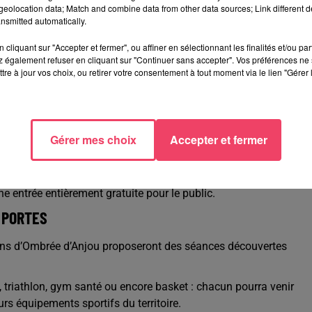
eolocation data; Match and combine data from other data sources; Link different de
nsmitted automatically.
s en continu :
cliquant sur "Accepter et fermer", ou affiner en sélectionnant les finalités et/ou pa
 également refuser en cliquant sur "Continuer sans accepter". Vos préférences ne 
tre à jour vos choix, ou retirer votre consentement à tout moment via le lien "Gérer 
Gérer mes choix
Accepter et fermer
vec le « défi multisport », organisé avec plusieurs associations
e entrée entièrement gratuite pour le public.
 PORTES
tions d’Ombrée d’Anjou proposeront des séances découvertes
il, triathlon, gym santé ou encore basket : chacun pourra venir
urs équipements sportifs du territoire.