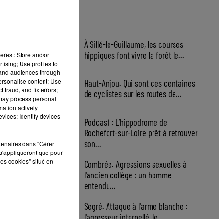
FIL INFOS
À Sillé-le-Guillaume, les courses
hippiques font vivre la forêt le...
erest: Store and/or
tising; Use profiles to
tand audiences through
personalise content; Use
Haut-Anjou. Qui sont ces centaines
 fraud, and fix errors;
de cyclistes sur les routes de...
 may process personal
mation actively
vices; Identify devices
Podcast : L’hippodrome de
Rochefort-sur-Loire prêt à retrouver
son...
rtenaires dans "Gérer
s'appliqueront que pour
les cookies" situé en
Combrée. Agressions sexuelles à
l'ancien collège : un homme
entendu...
Segré. Attaque à l'arme blanche :
l'agresseur interpellé, le...