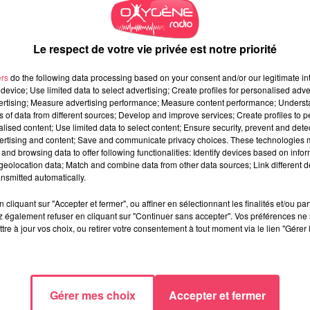
Le respect de votre vie privée est notre priorité
ers
do the following data processing based on your consent and/or our legitimate int
device; Use limited data to select advertising; Create profiles for personalised adver
vertising; Measure advertising performance; Measure content performance; Unders
ns of data from different sources; Develop and improve services; Create profiles to 
alised content; Use limited data to select content; Ensure security, prevent and detect
ertising and content; Save and communicate privacy choices. These technologies
and browsing data to offer following functionalities: Identify devices based on infor
eolocation data; Match and combine data from other data sources; Link different de
nsmitted automatically.
cliquant sur "Accepter et fermer", ou affiner en sélectionnant les finalités et/ou pa
avec Jean Claude Granier, maire délégué de
La Chapelle-Sur-
 également refuser en cliquant sur "Continuer sans accepter". Vos préférences ne 
ciales et Michel Léridon, Directeur du service social de Segré en
tre à jour vos choix, ou retirer votre consentement à tout moment via le lien "Gérer 
ordés dans le podcast du jour.
Gérer mes choix
Accepter et fermer