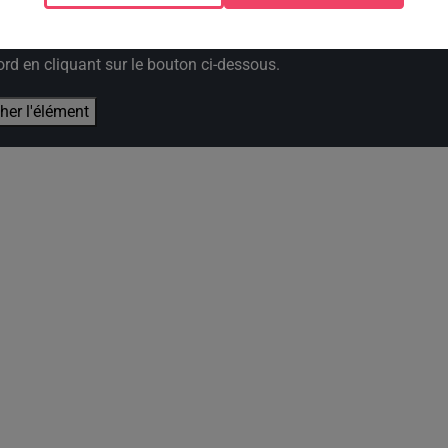
e cookies que vous avez exprimé. Si vous souhaitez l'afficher,
rd en cliquant sur le bouton ci-dessous.
cher l'élément