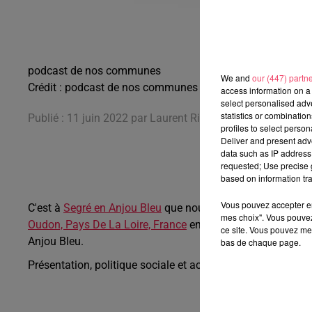
podcast de nos communes
We and
our (447) partn
Crédit :
podcast de nos communes
access information on a 
select personalised ad
statistics or combinatio
Publié : 11 juin 2022 par Laurent Rivron
profiles to select person
Deliver and present adv
data such as IP address 
requested; Use precise g
based on information tra
Vous pouvez accepter en 
C'est à
Segré en Anjou Bleu
que nous partons aujourd'hui 
mes choix". Vous pouvez
Oudon, Pays De La Loire, France
en charge des affaires so
ce site. Vous pouvez met
Anjou Bleu.
bas de chaque page.
Présentation, politique sociale et actu du moment sont ab