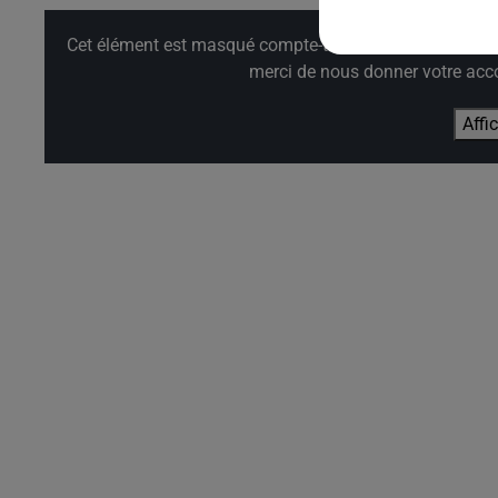
Cet élément est masqué compte-tenu du refus du dépôt d
merci de nous donner votre acco
Affi