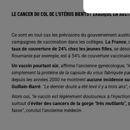
LE CANCER DU COL DE L'UTÉRUS BIENTÔT ÉRADIQUÉ EN AUST
Ce sont en tout cas les prévisions du gouvernement austral
campagnes de vaccination dans les collèges.
La France
,
taux de couverture de 24% chez les jeunes filles
, se dés
Roumanie par exemple, est à 54% de couverture vaccinale
Un vaccin pourtant sûr
, affirme l'ancienne gynécologue,
"l
simplement la protéine de la capsule du virus fabriquée par 
depuis les années 2000 ne montrent
aucune incidence su
Guillain-Barré
.
"Le dernier doute a été levé il y a trois ans"
,
Alors oui,
"le vaccin est légèrement douloureux à l'injection
surtout d'
éviter des cancers de la gorge
"très mutilants"
, 
fasse"
, conclut l'ancienne médecin.