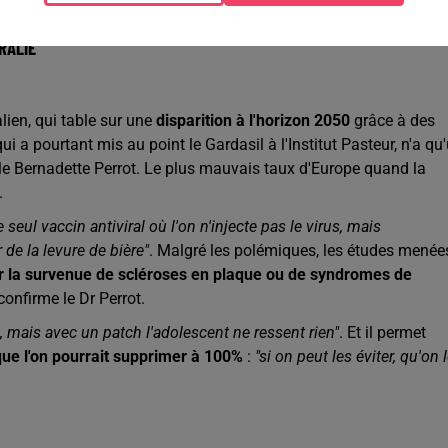
RALIE
ien, qui table sur une
disparition à l'horizon 2050
grâce à des
 qui a pourtant mis au point le Gardasil à l'Institut Pasteur, n'a qu
ole Bernadette Perrot. Le plus mauvais taux d'Europe quand la
.
e seul vaccin antiviral où l'on n'injecte pas le virus, mais
de la levure de bière"
. Malgré les polémiques, les études menée
r la survenue de scléroses en plaque ou de syndromes de
 confirme le Dr Perrot.
, mais avec un patch l'adolescent ne ressent rien"
. Et il permet
que l'on pourrait supprimer à 100%
:
"si on peut les éviter, qu'on 