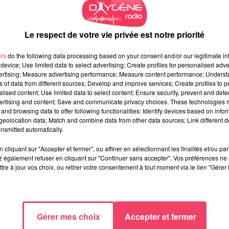
illomavirus humains : le vaccin remboursé depuis 2007 pour les
Le respect de votre vie privée est notre priorité
, du vagin et de la vulve chez la femme, mais ce qu'on sait moins
et surtout 1300 cancers ORL chaque année chez l'homme
. Ce vir
ers
do the following data processing based on your consent and/or our legitimate int
Bernadette Perrot, présidente de la Ligue contre le cancer de la
device; Use limited data to select advertising; Create profiles for personalised adver
vertising; Measure advertising performance; Measure content performance; Unders
ns of data from different sources; Develop and improve services; Create profiles to 
alised content; Use limited data to select content; Ensure security, prevent and detect
ertising and content; Save and communicate privacy choices. These technologies
des cancers ORL"
and browsing data to offer following functionalities: Identify devices based on infor
eolocation data; Match and combine data from other data sources; Link different de
nsmitted automatically.
cliquant sur "Accepter et fermer", ou affiner en sélectionnant les finalités et/ou pa
 également refuser en cliquant sur "Continuer sans accepter". Vos préférences ne 
tre à jour vos choix, ou retirer votre consentement à tout moment via le lien "Gérer 
les jeunes garçons de 11 à 14 ans
. Le
préservatif
, prévient
tion sexuellement transmissible). Dans le cadre d'une conventio
ontre le cancer de la Mayenne prend en charge les 35% non
Gérer mes choix
Accepter et fermer
 n'ont pas de complémentaire santé.