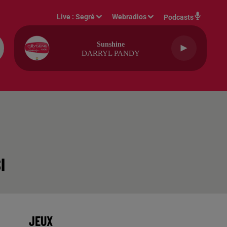
Live :
Segré
Webradios
Podcasts
Sunshine
DARRYL PANDY
I
JEUX