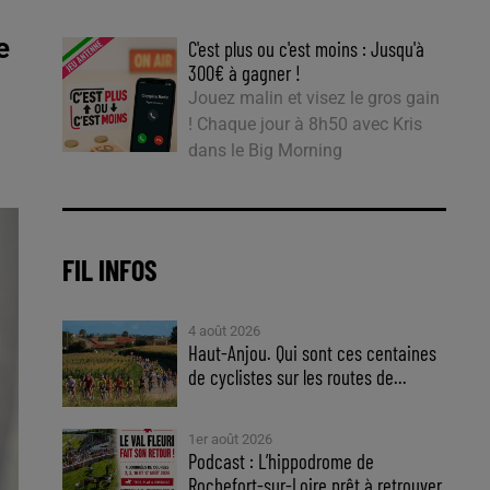
e
C'est plus ou c'est moins : Jusqu'à
300€ à gagner !
Jouez malin et visez le gros gain
! Chaque jour à 8h50 avec Kris
dans le Big Morning
FIL INFOS
4 août 2026
Haut-Anjou. Qui sont ces centaines
de cyclistes sur les routes de...
1er août 2026
Podcast : L’hippodrome de
Rochefort-sur-Loire prêt à retrouver