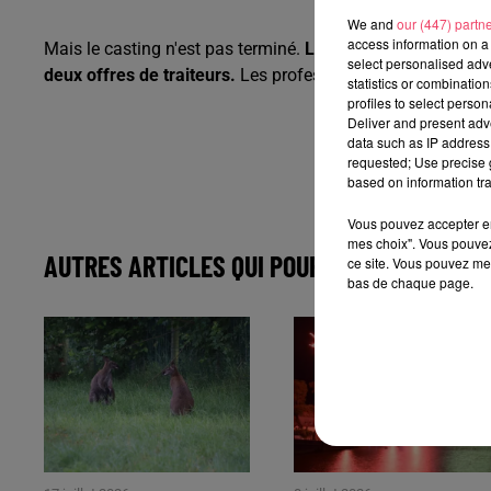
We and
our (447) partn
access information on a 
Mais le casting n'est pas terminé.
Les Halles cherchent en
select personalised ad
deux offres de traiteurs.
Les professionnels intéressés p
statistics or combinatio
profiles to select person
Deliver and present adv
data such as IP address 
requested; Use precise g
based on information tra
Vous pouvez accepter en 
mes choix". Vous pouvez
AUTRES ARTICLES QUI POURRAIENT VOUS IN
ce site. Vous pouvez met
bas de chaque page.