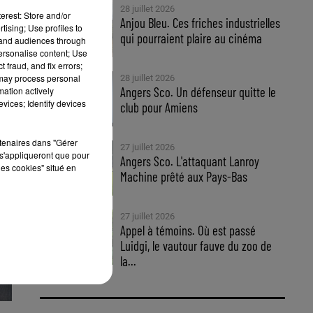
28 juillet 2026
erest: Store and/or
Anjou Bleu. Ces friches industrielles
tising; Use profiles to
qui pourraient plaire au cinéma
tand audiences through
personalise content; Use
 fraud, and fix errors;
 may process personal
28 juillet 2026
Angers Sco. Un défenseur quitte le
mation actively
vices; Identify devices
club pour Amiens
rtenaires dans "Gérer
27 juillet 2026
s'appliqueront que pour
Angers Sco. L'attaquant Lanroy
les cookies" situé en
Machine prêté aux Pays-Bas
27 juillet 2026
Appel à témoins. Où est passé
Luidgi, le vautour fauve du zoo de
la...