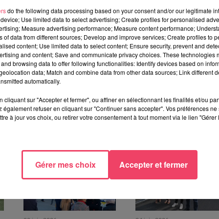
ers
do the following data processing based on your consent and/or our legitimate int
device; Use limited data to select advertising; Create profiles for personalised adver
core une boulangerie, un primeur, un boucher-charcutier et
vertising; Measure advertising performance; Measure content performance; Unders
euvent candidater jusqu’au 21 novembre.
ns of data from different sources; Develop and improve services; Create profiles to 
alised content; Use limited data to select content; Ensure security, prevent and detect
ertising and content; Save and communicate privacy choices. These technologies
and browsing data to offer following functionalities: Identify devices based on infor
eolocation data; Match and combine data from other data sources; Link different de
nsmitted automatically.
cliquant sur "Accepter et fermer", ou affiner en sélectionnant les finalités et/ou pa
 également refuser en cliquant sur "Continuer sans accepter". Vos préférences ne 
TÉRESSER
tre à jour vos choix, ou retirer votre consentement à tout moment via le lien "Gérer 
Gérer mes choix
Accepter et fermer