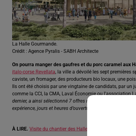
La Halle Gourmande.
Crédit :
Agence Pyralis - SABH Architecte
On pourra manger des gaufres et du porc caramel aux 
italo-corse Revellata
, la ville a dévoilé les sept premières s
caviste, un fromager, des producteurs bio locaux, une poiss
Ils ont été choisis par une vingtaine de candidats, par u
comme la CCI, la CMA, Laval Économie ou l'association L
dernier, a ainsi sélectionné 7 offres répondant parfaiteme
expérience, jours et heures d’ouverture…).
", précise la Ville
À LIRE.
Visite du chantier des Halles gourmandes de Lava