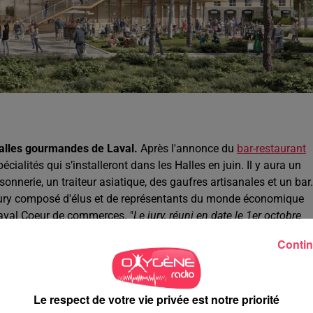
Halles gourmandes de Laval.
Après l'annonce du
bar-restaurant
pécialités qui s’installeront dans les Halles en juin. Il y aura un
onnerie, un traiteur asiatique, des gaufres artisanales et un bar.
n jury composé d'élus et de représentants du monde économique
aval Coeur de commerces. "
Le jury, réuni en date le 1er octobre
nt aux attentes gourmandes et au cahier des charges (concept,
Contin
.
l
Le respect de votre vie privée est notre priorité