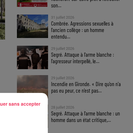
son...
31 juillet 2026
Combrée. Agressions sexuelles à
l'ancien collège : un homme
entendu...
29 juillet 2026
Segré. Attaque à l'arme blanche :
l'agresseur interpellé, le...
29 juillet 2026
Incendie en Gironde. « Dire qu'on n'a
pas eu peur, ce n'est pas...
uer sans accepter
28 juillet 2026
Segré. Attaque à l'arme blanche : un
homme dans un état critique,...