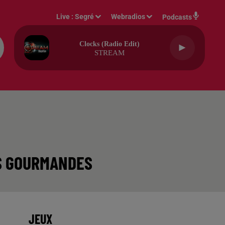
Live :
Segré
Webradios
Podcasts
Clocks (radio Edit)
STREAM
ES GOURMANDES
JEUX