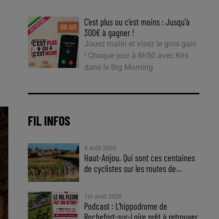
C'est plus ou c'est moins : Jusqu'à
300€ à gagner !
Jouez malin et visez le gros gain
! Chaque jour à 8h50 avec Kris
dans le Big Morning
FIL INFOS
4 août 2026
Haut-Anjou. Qui sont ces centaines
de cyclistes sur les routes de...
1er août 2026
Podcast : L’hippodrome de
Rochefort-sur-Loire prêt à retrouver