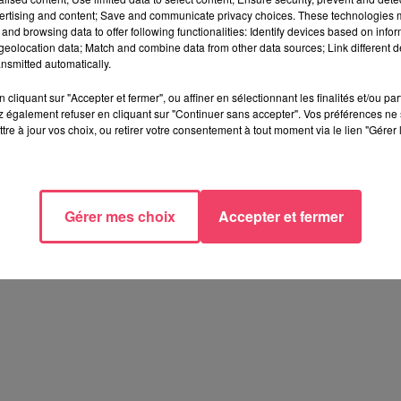
ertising and content; Save and communicate privacy choices. These technologies
.
"
Ça permet le lien social
, et le partenariat avec les associations
and browsing data to offer following functionalities: Identify devices based on infor
 il y a deux ans, ndlr)
, on ne parle pas que de vieilles pierres :
eolocation data; Match and combine data from other data sources; Link different de
e surtout par le biais des habitants
."
Grâce aux Petites cités d'Anjo
nsmitted automatically.
ne visite originale menée par les habitants et organisée au moi
cliquant sur "Accepter et fermer", ou affiner en sélectionnant les finalités et/ou pa
 également refuser en cliquant sur "Continuer sans accepter". Vos préférences ne 
tre à jour vos choix, ou retirer votre consentement à tout moment via le lien "Gérer 
Gérer mes choix
Accepter et fermer