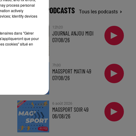
 may process personal
DERNIERS PODCASTS
mation actively
Tous les podcasts
vices; Identify devices
u
s
12h20
JOURNAL ANJOU MIDI
rtenaires dans "Gérer
s'appliqueront que pour
07/08/26
les cookies" situé en
7h30
MAGSPORT MATIN 49
07/08/26
6 août 2026
MAGSPORT SOIR 49
06/08/26