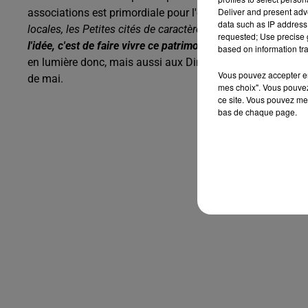
Deliver and present adv
associations est primordiale pour l'élue d'Ombrée-d'Anjou
data such as IP address 
locales, les Petites cités de caractère. Avec ce label
(obtenu
requested; Use precise g
l'idée, c'est de faire vivre ce patrimoine, et de le faire vivr
based on information tra
en lumière donc, mais aussi aux Dimanches de caractère, u
Vous pouvez accepter en 
de mai.
mes choix". Vous pouvez
ce site. Vous pouvez met
bas de chaque page.