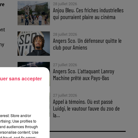
re
28 juillet 2026
Anjou Bleu. Ces friches industrielles
qui pourraient plaire au cinéma
ont
28 juillet 2026
Angers Sco. Un défenseur quitte le
ny
club pour Amiens
27 juillet 2026
Angers Sco. L'attaquant Lanroy
Machine prêté aux Pays-Bas
uer sans accepter
27 juillet 2026
Appel à témoins. Où est passé
Luidgi, le vautour fauve du zoo de
."
la...
erest: Store and/or
tising; Use profiles to
tand audiences through
personalise content; Use
 fraud, and fix errors;