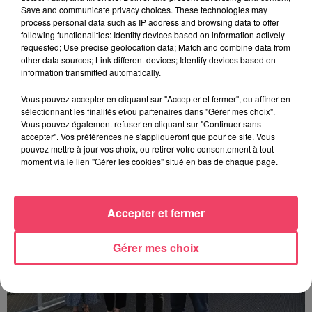
Save and communicate privacy choices. These technologies may
process personal data such as IP address and browsing data to offer
following functionalities: Identify devices based on information actively
requested; Use precise geolocation data; Match and combine data from
other data sources; Link different devices; Identify devices based on
information transmitted automatically.
30 juin 2026
HAUT-ANJOU. CETTE VILLE FAIT UN DON DE 11 000 € POUR AIDER
Vous pouvez accepter en cliquant sur "Accepter et fermer", ou affiner en
À...
sélectionnant les finalités et/ou partenaires dans "Gérer mes choix".
Vous pouvez également refuser en cliquant sur "Continuer sans
accepter". Vos préférences ne s'appliqueront que pour ce site. Vous
pouvez mettre à jour vos choix, ou retirer votre consentement à tout
moment via le lien "Gérer les cookies" situé en bas de chaque page.
Accepter et fermer
Gérer mes choix