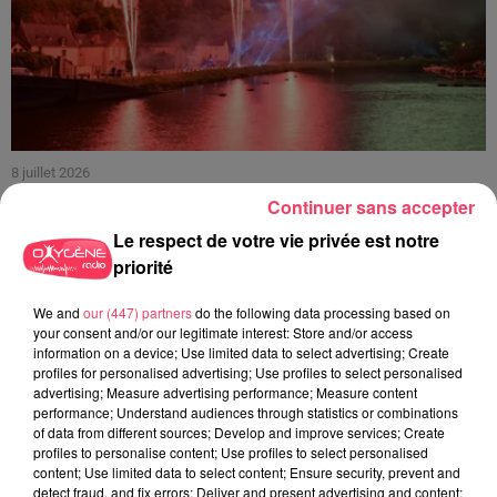
8 juillet 2026
HAUT-ANJOU. DES FEUX D'ARTIFICE ANNULÉS EN RAISON DES
Continuer sans accepter
FORTES CHALEURS
Le respect de votre vie privée est notre
priorité
We and
our (447) partners
do the following data processing based on
your consent and/or our legitimate interest: Store and/or access
information on a device; Use limited data to select advertising; Create
profiles for personalised advertising; Use profiles to select personalised
advertising; Measure advertising performance; Measure content
performance; Understand audiences through statistics or combinations
of data from different sources; Develop and improve services; Create
profiles to personalise content; Use profiles to select personalised
content; Use limited data to select content; Ensure security, prevent and
detect fraud, and fix errors; Deliver and present advertising and content;