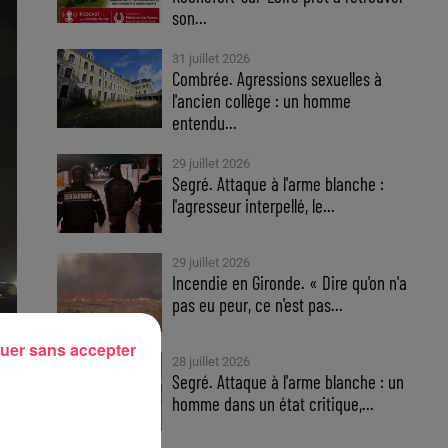
son...
31 juillet 2026
Combrée. Agressions sexuelles à
l'ancien collège : un homme
entendu...
29 juillet 2026
Segré. Attaque à l'arme blanche :
l'agresseur interpellé, le...
29 juillet 2026
Incendie en Gironde. « Dire qu'on n'a
pas eu peur, ce n'est pas...
uer sans accepter
28 juillet 2026
Segré. Attaque à l'arme blanche : un
homme dans un état critique,...
ai