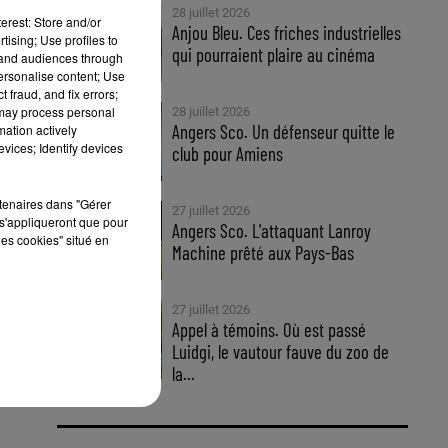
28 juillet 2026
erest: Store and/or
Anjou Bleu. Ces friches industrielles
tising; Use profiles to
qui pourraient plaire au cinéma
tand audiences through
personalise content; Use
 fraud, and fix errors;
 may process personal
28 juillet 2026
Angers Sco. Un défenseur quitte le
mation actively
vices; Identify devices
club pour Amiens
in
rtenaires dans "Gérer
27 juillet 2026
s'appliqueront que pour
Angers Sco. L'attaquant Lanroy
les cookies" situé en
Machine prêté aux Pays-Bas
27 juillet 2026
Appel à témoins. Où est passé
Luidgi, le vautour fauve du zoo de
la...