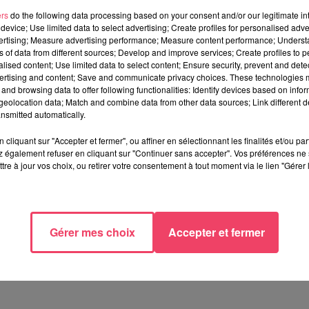
 d’intensité sur une course en solitaire,
expliquait-il à après avoir
ers
do the following data processing based on your consent and/or our legitimate int
device; Use limited data to select advertising; Create profiles for personalised adver
e.
Je suis content d’avoir pu tenir les cadors de devant.
»
vertising; Measure advertising performance; Measure content performance; Unders
ns of data from different sources; Develop and improve services; Create profiles to 
alised content; Use limited data to select content; Ensure security, prevent and detect
ertising and content; Save and communicate privacy choices. These technologies
and browsing data to offer following functionalities: Identify devices based on infor
eolocation data; Match and combine data from other data sources; Link different de
nsmitted automatically.
rel a pu dresser et à connaître la bête. «
Au portant
j’ai fait ple
cliquant sur "Accepter et fermer", ou affiner en sélectionnant les finalités et/ou pa
oup appris. Maintenant il faut encore bosser, bien tout analyser.
 également refuser en cliquant sur "Continuer sans accepter". Vos préférences ne 
vraiment difficiles, stressants.
Je n’ai pas mangé 50 % de la
tre à jour vos choix, ou retirer votre consentement à tout moment via le lien "Gérer 
ifficile à faire à bord.
C’est une vie étonnante à bord, je n’arrive
Gérer mes choix
Accepter et fermer
IMOCA V and B - Monbana - Mayenne à l’arrivée de la