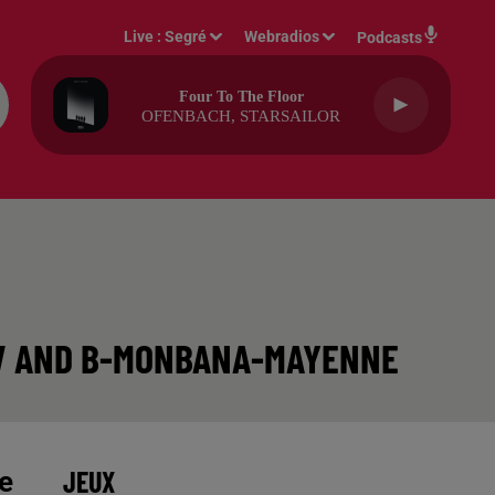
Live :
Segré
Webradios
Podcasts
Four To The Floor
OFENBACH, STARSAILOR
R V AND B-MONBANA-MAYENNE
JEUX
e