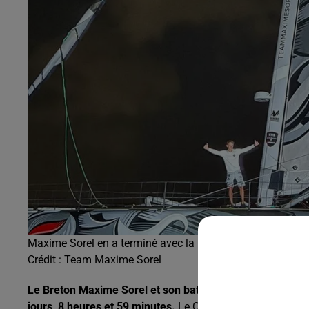
Maxime Sorel en a terminé avec la Route du Rhum 2022.
Crédit :
Team Maxime Sorel
Le Breton Maxime Sorel et son bateau V and B-Monbana
jours, 8 heures et 59 minutes.
Le Cancalais a longtemps ba