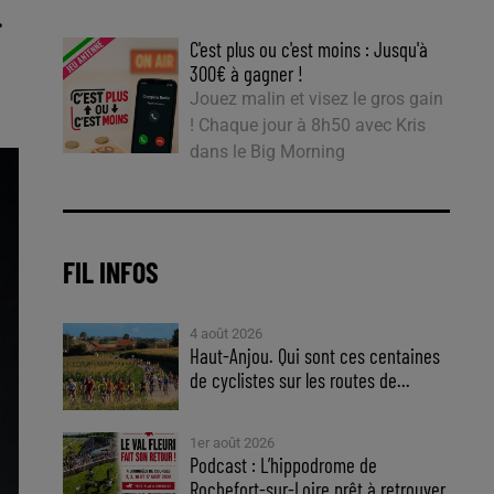
.
C'est plus ou c'est moins : Jusqu'à
300€ à gagner !
Jouez malin et visez le gros gain
! Chaque jour à 8h50 avec Kris
dans le Big Morning
FIL INFOS
4 août 2026
Haut-Anjou. Qui sont ces centaines
de cyclistes sur les routes de...
1er août 2026
Podcast : L’hippodrome de
Rochefort-sur-Loire prêt à retrouver