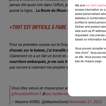
jamais été aussi loin dans l’effort, je n’ai jamais mis autant
We and
our (447) partn
access information on a 
passé la ligne…
La Route du Rhum est un sprint incroyabl
select personalised ad
statistics or combinatio
profiles to select person
«TOUT EST DIFFICILE À FAIRE À BORD »
Deliver and present adv
data such as IP address 
requested; Use precise g
based on information tra
Pour sa première course sur le Dragon des mers, Maxime So
Vous pouvez accepter en 
d’essais sur le bateau, j’ai travaillé énormément.
J’ai beauc
mes choix". Vous pouvez
Clairement on a un fait un bond en avant. Ces bateaux sont 
ce site. Vous pouvez met
bas de chaque page.
nourriture embarquée, je me suis très peu changé. Tout est d
pas encore à vraiment me projeter sur un tour du monde.
»
Vous êtes venus en masse pour accueillir le skipper de l’
@RouteDuRhum
! 🤩
pic.twitter.com/p1VNjv2xrd
— Maxime SOREL (@MaximeSorel)
November 21, 2022