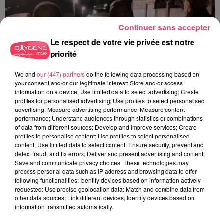
Continuer sans accepter
Le respect de votre vie privée est notre
priorité
We and
our (447) partners
do the following data processing based on
your consent and/or our legitimate interest: Store and/or access
information on a device; Use limited data to select advertising; Create
profiles for personalised advertising; Use profiles to select personalised
advertising; Measure advertising performance; Measure content
performance; Understand audiences through statistics or combinations
of data from different sources; Develop and improve services; Create
profiles to personalise content; Use profiles to select personalised
content; Use limited data to select content; Ensure security, prevent and
29 juillet 2026
detect fraud, and fix errors; Deliver and present advertising and content;
SEGRÉ. ATTAQUE À L'ARME BLANCHE : L'AGRESSEUR INTERPELLÉ,
Save and communicate privacy choices. These technologies may
LE...
process personal data such as IP address and browsing data to offer
following functionalities: Identify devices based on information actively
requested; Use precise geolocation data; Match and combine data from
other data sources; Link different devices; Identify devices based on
information transmitted automatically.