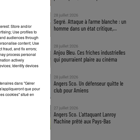
28 juillet 2026
Segré. Attaque à l'arme blanche : un
erest: Store and/or
homme dans un état critique,...
tising; Use profiles to
tand audiences through
personalise content; Use
28 juillet 2026
 fraud, and fix errors;
Anjou Bleu. Ces friches industrielles
 may process personal
qui pourraient plaire au cinéma
mation actively
vices; Identify devices
28 juillet 2026
Angers Sco. Un défenseur quitte le
rtenaires dans "Gérer
s'appliqueront que pour
club pour Amiens
les cookies" situé en
27 juillet 2026
Angers Sco. L'attaquant Lanroy
Machine prêté aux Pays-Bas