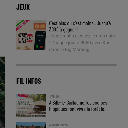
JEUX
C'est plus ou c'est moins : Jusqu'à
300€ à gagner !
Jouez malin et visez le gros gain
! Chaque jour à 8h50 avec Kris
dans le Big Morning
FIL INFOS
17h46
À Sillé-le-Guillaume, les courses
hippiques font vivre la forêt le...
4 août 2026