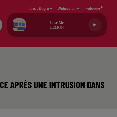
Live :
Segré
Webradios
Podcasts
Love Me
LEMON
NCE APRÈS UNE INTRUSION DANS