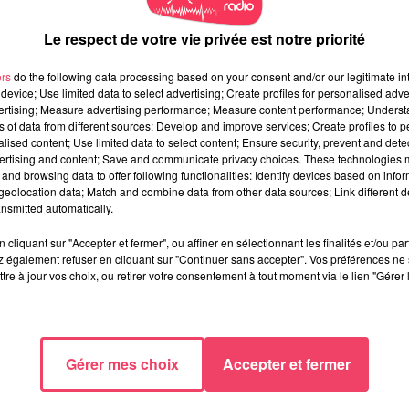
Le respect de votre vie privée est notre priorité
ers
do the following data processing based on your consent and/or our legitimate int
device; Use limited data to select advertising; Create profiles for personalised adver
vertising; Measure advertising performance; Measure content performance; Unders
ns of data from different sources; Develop and improve services; Create profiles to 
alised content; Use limited data to select content; Ensure security, prevent and detect
ertising and content; Save and communicate privacy choices. These technologies
and browsing data to offer following functionalities: Identify devices based on infor
eolocation data; Match and combine data from other data sources; Link different de
nsmitted automatically.
cliquant sur "Accepter et fermer", ou affiner en sélectionnant les finalités et/ou pa
 également refuser en cliquant sur "Continuer sans accepter". Vos préférences ne 
tre à jour vos choix, ou retirer votre consentement à tout moment via le lien "Gérer 
Gérer mes choix
Accepter et fermer