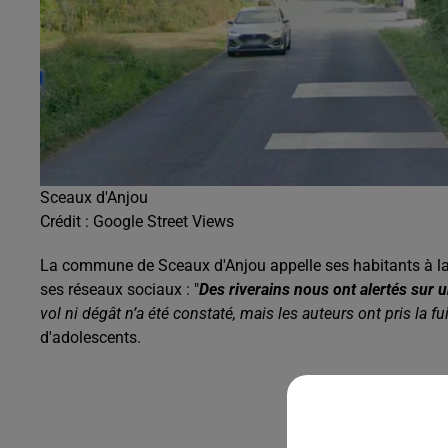
Sceaux d'Anjou
Crédit :
Google Street Views
La commune de Sceaux d'Anjou appelle ses habitants à la v
ses réseaux sociaux : "
Des riverains nous ont alertés sur 
vol ni dégât n’a été constaté, mais les auteurs ont pris la fu
d'adolescents.