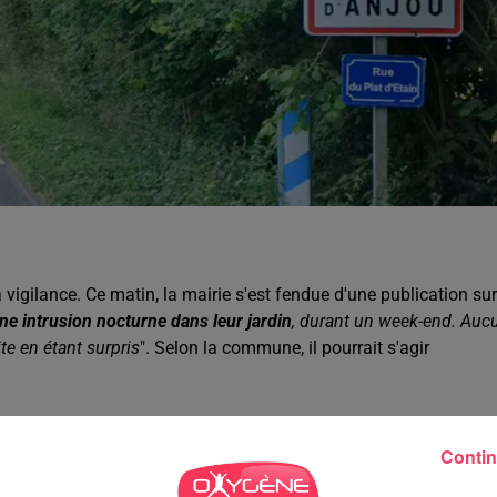
igilance. Ce matin, la mairie s'est fendue d'une publication sur
une intrusion nocturne dans leur jardin
, durant un week-end. Auc
ite en étant surpris
". Selon la commune, il pourrait s'agir
Contin