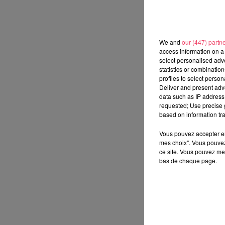
We and
our (447) partn
access information on a 
select personalised ad
statistics or combinatio
profiles to select person
Deliver and present adv
data such as IP address 
requested; Use precise g
based on information tra
Vous pouvez accepter en 
mes choix". Vous pouvez
ce site. Vous pouvez met
bas de chaque page.