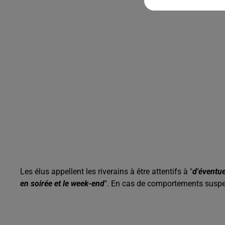
Les élus appellent les riverains à être attentifs à "
d'éventu
en soirée et le week-end
". En cas de comportements suspects