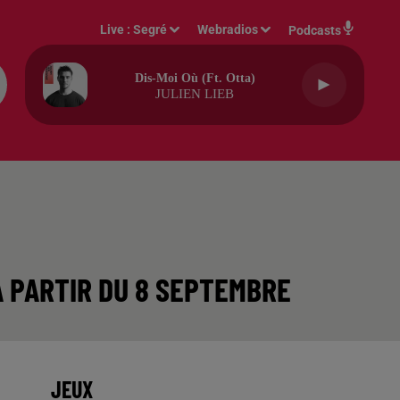
Live :
Segré
Webradios
Podcasts
Dis-Moi Où (ft. Otta)
JULIEN LIEB
À PARTIR DU 8 SEPTEMBRE
JEUX