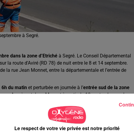
 septembre à Segré.
mbre dans la zone d’Etriché
à Segré. Le Conseil Départemental
r la route d'Aviré (RD 78) de nuit entre le 8 et 14 septembre.
de la rue Jean Monnet, entre la départementale et l’entrée de
à 6h du matin
et perturbée en journée à l’
entrée sud de la zone
sés rue Ampère et Jean Monnet à partir du 19 septembre par le
tre les rues Robert Schuman et Ferdinand de Lesseps. La
Contin
rottoirs et ponctuellement sous la chaussée.
Le respect de votre vie privée est notre priorité