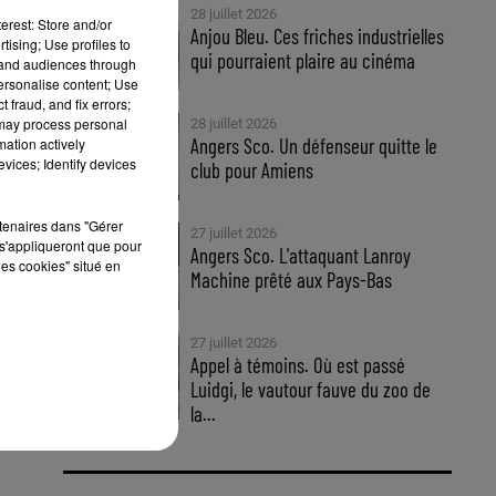
28 juillet 2026
erest: Store and/or
Anjou Bleu. Ces friches industrielles
tising; Use profiles to
qui pourraient plaire au cinéma
tand audiences through
personalise content; Use
 fraud, and fix errors;
 may process personal
28 juillet 2026
Angers Sco. Un défenseur quitte le
mation actively
vices; Identify devices
club pour Amiens
rtenaires dans "Gérer
27 juillet 2026
s'appliqueront que pour
Angers Sco. L'attaquant Lanroy
les cookies" situé en
Machine prêté aux Pays-Bas
27 juillet 2026
Appel à témoins. Où est passé
Luidgi, le vautour fauve du zoo de
la...