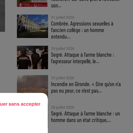
son...
31 juillet 2026
Combrée. Agressions sexuelles à
l'ancien collège : un homme
entendu...
29 juillet 2026
Segré. Attaque à l'arme blanche :
l'agresseur interpellé, le...
29 juillet 2026
Incendie en Gironde. « Dire qu'on n'a
pas eu peur, ce n'est pas...
uer sans accepter
28 juillet 2026
Segré. Attaque à l'arme blanche : un
homme dans un état critique,...