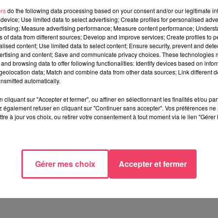
ers
do the following data processing based on your consent and/or our legitimate int
device; Use limited data to select advertising; Create profiles for personalised adver
TÉRESSER
vertising; Measure advertising performance; Measure content performance; Unders
ns of data from different sources; Develop and improve services; Create profiles to 
alised content; Use limited data to select content; Ensure security, prevent and detect
ertising and content; Save and communicate privacy choices. These technologies
and browsing data to offer following functionalities: Identify devices based on infor
eolocation data; Match and combine data from other data sources; Link different de
nsmitted automatically.
cliquant sur "Accepter et fermer", ou affiner en sélectionnant les finalités et/ou pa
 également refuser en cliquant sur "Continuer sans accepter". Vos préférences ne 
tre à jour vos choix, ou retirer votre consentement à tout moment via le lien "Gérer 
29 juillet 2026
29 juillet 2026
SEGRÉ. ATTAQUE À L'ARME
INCENDIE EN GIRONDE. «
BLANCHE : L'AGRESSEUR
DIRE QU'ON N'A PAS EU
INTERPELLÉ, LE...
PEUR, CE N'EST PAS...
Gérer mes choix
Accepter et fermer