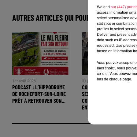
We and
our (447) partn
access information on a 
AUTRES ARTICLES QUI POURRAIENT VOUS IN
select personalised ad
statistics or combinatio
profiles to select person
Deliver and present adv
data such as IP address 
requested; Use precise g
based on information tra
Vous pouvez accepter en 
mes choix". Vous pouvez
ce site. Vous pouvez met
bas de chaque page.
1er août 2026
31 juillet 2026
PODCAST : L’HIPPODROME
COMBRÉE. AGRESSIONS
DE ROCHEFORT-SUR-LOIRE
SEXUELLES À L'ANCIEN
PRÊT À RETROUVER SON...
COLLÈGE : UN HOMME
ENTENDU...