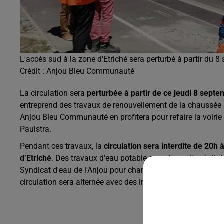
L'accès sud à la zone d'Etriché sera perturbé à partir du 8
Crédit :
Anjou Bleu Communauté
La circulation sera
perturbée à partir de ce jeudi 8 septe
entreprend des travaux de renouvellement de la chaussée su
Anjou Bleu Communauté en profitera pour refaire la voirie 
Paulstra.
Pendant ces travaux, la
circulation sera interdite de 20h 
d’Etriché
. Des travaux d’eau potable seront ensuite réali
Syndicat d'eau de l'Anjou pour changer des conduites, en
circulation sera alternée avec des interventions sous les t