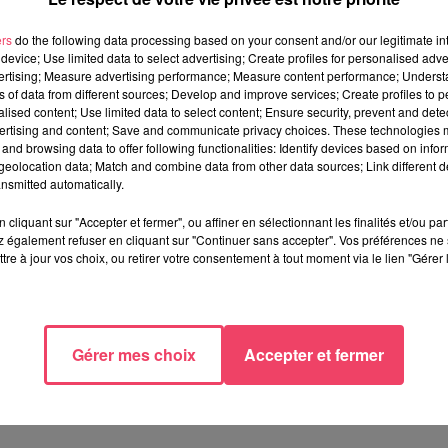
ers
do the following data processing based on your consent and/or our legitimate int
device; Use limited data to select advertising; Create profiles for personalised adver
son procès au tribunal correctionnel d'Angers. L'identitaire Jean
vertising; Measure advertising performance; Measure content performance; Unders
 été condamné à
trois mois de prison avec sursis
, pour provocati
ns of data from different sources; Develop and improve services; Create profiles to 
, la nation, la race ou la religion. Il devra également indemniser le
alised content; Use limited data to select content; Ensure security, prevent and detect
ertising and content; Save and communicate privacy choices. These technologies
and browsing data to offer following functionalities: Identify devices based on infor
eolocation data; Match and combine data from other data sources; Link different de
reur
de la République Eric Bouillard, qui avait demandé quatre
nsmitted automatically.
se : la publication d'une vidéo sur les réseaux sociaux du co-
des réfugiés afghans devant le Leclerc de Segré et les qualifiait
cliquant sur "Accepter et fermer", ou affiner en sélectionnant les finalités et/ou pa
 également refuser en cliquant sur "Continuer sans accepter". Vos préférences ne 
tions locales, avaient porté plainte.
tre à jour vos choix, ou retirer votre consentement à tout moment via le lien "Gérer 
'appel de Rennes pour diffamation et injure raciste à l'encontre
Gérer mes choix
Accepter et fermer