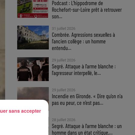
Podcast : L’hippodrome de
Rochefort-sur-Loire prêt à retrouver
son...
31 juillet 2026
Combrée. Agressions sexuelles à
l'ancien collège : un homme
entendu...
29 juillet 2026
Segré. Attaque à l'arme blanche :
l'agresseur interpellé, le...
29 juillet 2026
Incendie en Gironde. « Dire qu'on n'a
pas eu peur, ce n'est pas...
uer sans accepter
28 juillet 2026
Segré. Attaque à l'arme blanche : un
homme dans un état critique,...