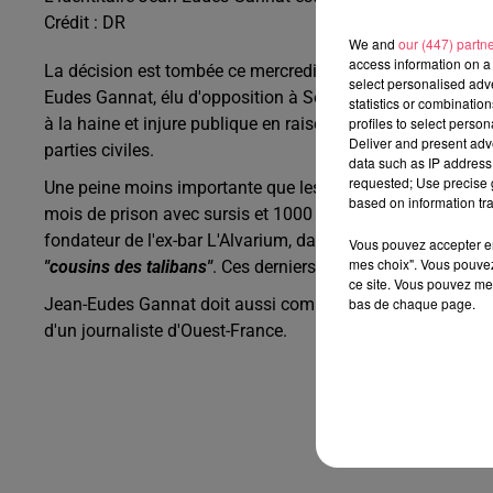
Crédit :
DR
We and
our (447) partn
access information on a 
La décision est tombée ce mercredi 10 juin, un mois après 
select personalised ad
Eudes Gannat, élu d'opposition à Segré-en-Anjou Bleu, a
statistics or combinatio
à la haine et injure publique en raison de l’origine, l’ethnie
profiles to select person
Deliver and present adv
parties civiles.
data such as IP address 
requested; Use precise g
Une peine moins importante que les
réquisitions du procu
based on information tra
mois de prison avec sursis et 1000 euros d'amende. En cau
fondateur de l'ex-bar L'Alvarium, dans laquelle
il filmait 
Vous pouvez accepter en 
mes choix". Vous pouvez
"cousins des talibans"
. Ces derniers, aidés par des associa
ce site. Vous pouvez met
Jean-Eudes Gannat doit aussi comparaître devant la cour d
bas de chaque page.
d'un journaliste d'Ouest-France.