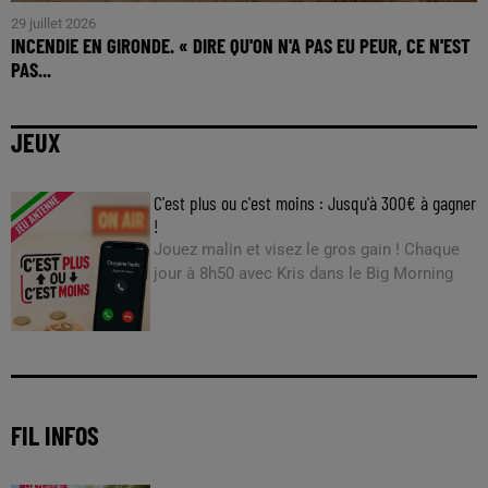
29 juillet 2026
INCENDIE EN GIRONDE. « DIRE QU'ON N'A PAS EU PEUR, CE N'EST
PAS...
JEUX
C'est plus ou c'est moins : Jusqu'à 300€ à gagner
!
Jouez malin et visez le gros gain ! Chaque
jour à 8h50 avec Kris dans le Big Morning
FIL INFOS