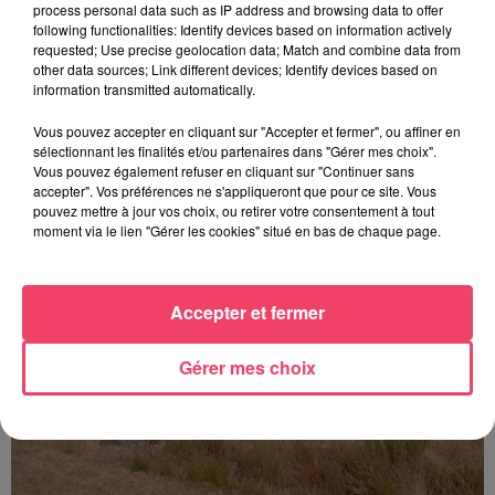
process personal data such as IP address and browsing data to offer
following functionalities: Identify devices based on information actively
requested; Use precise geolocation data; Match and combine data from
other data sources; Link different devices; Identify devices based on
29 juillet 2026
information transmitted automatically.
SEGRÉ. ATTAQUE À L'ARME BLANCHE : L'AGRESSEUR INTERPELLÉ,
LE...
Vous pouvez accepter en cliquant sur "Accepter et fermer", ou affiner en
sélectionnant les finalités et/ou partenaires dans "Gérer mes choix".
Vous pouvez également refuser en cliquant sur "Continuer sans
accepter". Vos préférences ne s'appliqueront que pour ce site. Vous
pouvez mettre à jour vos choix, ou retirer votre consentement à tout
moment via le lien "Gérer les cookies" situé en bas de chaque page.
Accepter et fermer
Gérer mes choix