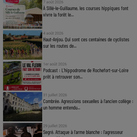
7 août 2026
À Sillé-le-Guillaume, les courses hippiques font
vivre la forêt le...
4 août 2026
Haut-Anjou. Qui sont ces centaines de cyclistes
sur les routes de...
1er août 2026
Podcast : L’hippodrome de Rochefort-sur-Loire
prêt à retrouver son...
31 juillet 2026
Combrée. Agressions sexuelles à l'ancien collège :
un homme entendu...
29 juillet 2026
Segré. Attaque à l'arme blanche : l'agresseur