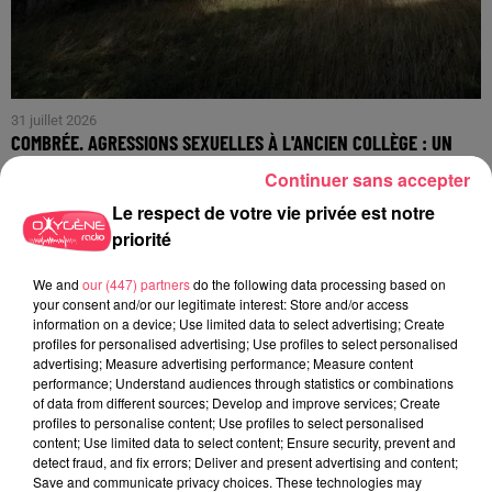
31 juillet 2026
COMBRÉE. AGRESSIONS SEXUELLES À L'ANCIEN COLLÈGE : UN
HOMME ENTENDU...
Continuer sans accepter
Le respect de votre vie privée est notre
priorité
We and
our (447) partners
do the following data processing based on
your consent and/or our legitimate interest: Store and/or access
information on a device; Use limited data to select advertising; Create
profiles for personalised advertising; Use profiles to select personalised
advertising; Measure advertising performance; Measure content
performance; Understand audiences through statistics or combinations
of data from different sources; Develop and improve services; Create
profiles to personalise content; Use profiles to select personalised
content; Use limited data to select content; Ensure security, prevent and
detect fraud, and fix errors; Deliver and present advertising and content;
Save and communicate privacy choices. These technologies may