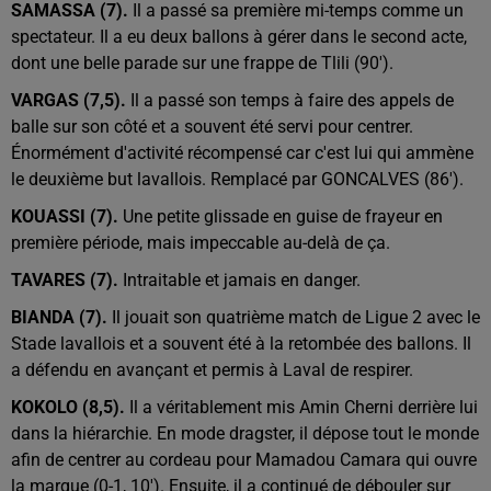
SAMASSA (7).
Il a passé sa première mi-temps comme un
spectateur. Il a eu deux ballons à gérer dans le second acte,
dont une belle parade sur une frappe de Tlili (90').
VARGAS (7,5).
Il a passé son temps à faire des appels de
balle sur son côté et a souvent été servi pour centrer.
Énormément d'activité récompensé car c'est lui qui ammène
le deuxième but lavallois. Remplacé par GONCALVES (86').
KOUASSI (7).
Une petite glissade en guise de frayeur en
première période, mais impeccable au-delà de ça.
TAVARES (7).
Intraitable et jamais en danger.
BIANDA (7).
Il jouait son quatrième match de Ligue 2 avec le
Stade lavallois et a souvent été à la retombée des ballons. Il
a défendu en avançant et permis à Laval de respirer.
KOKOLO (8,5).
Il a véritablement mis Amin Cherni derrière lui
dans la hiérarchie. En mode dragster, il dépose tout le monde
afin de centrer au cordeau pour Mamadou Camara qui ouvre
la marque (0-1, 10'). Ensuite, il a continué de débouler sur