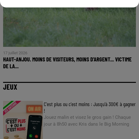
17 juillet 2026
HAUT-ANJOU. MOINS DE VISITEURS, MOINS D'ARGENT... VICTIME
DE LA...
JEUX
C'est plus ou c'est moins : Jusqu'à 300€ à gagner
!
Jouez malin et visez le gros gain ! Chaque
jour à 8h50 avec Kris dans le Big Morning