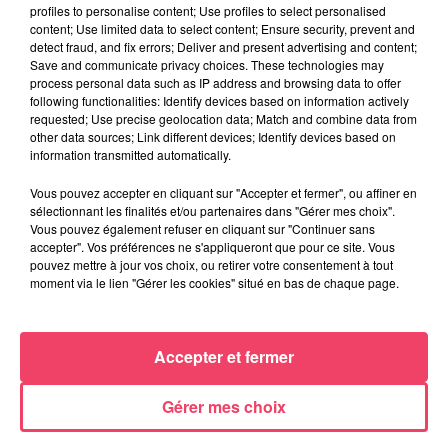
profiles to personalise content; Use profiles to select personalised
content; Use limited data to select content; Ensure security, prevent and
detect fraud, and fix errors; Deliver and present advertising and content;
Save and communicate privacy choices. These technologies may
process personal data such as IP address and browsing data to offer
following functionalities: Identify devices based on information actively
requested; Use precise geolocation data; Match and combine data from
other data sources; Link different devices; Identify devices based on
information transmitted automatically.
Vous pouvez accepter en cliquant sur "Accepter et fermer", ou affiner en
sélectionnant les finalités et/ou partenaires dans "Gérer mes choix".
24 juillet 2026
Vous pouvez également refuser en cliquant sur "Continuer sans
PODCAST AMCO : JEAN-CLAUDE LAMBERT : « À MOLIÈRES, LES
accepter". Vos préférences ne s'appliqueront que pour ce site. Vous
COURSES SONT...
pouvez mettre à jour vos choix, ou retirer votre consentement à tout
moment via le lien "Gérer les cookies" situé en bas de chaque page.
Accepter et fermer
Gérer mes choix